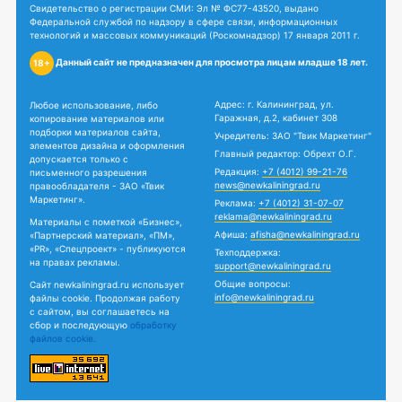
Свидетельство о регистрации СМИ: Эл № ФС77-43520, выдано
Федеральной службой по надзору в сфере связи, информационных
технологий и массовых коммуникаций (Роскомнадзор) 17 января 2011 г.
Данный сайт не предназначен для просмотра лицам младше 18 лет.
18+
Адрес: г. Калининград, ул.
Любое использование, либо
Гаражная, д.2, кабинет 308
копирование материалов или
подборки материалов сайта,
Учредитель: ЗАО "Твик Маркетинг"
элементов дизайна и оформления
Главный редактор: Обрехт О.Г.
допускается только с
Редакция:
+7 (4012) 99-21-76
письменного разрешения
news@newkaliningrad.ru
правообладателя - ЗАО «Твик
Маркетинг».
Реклама:
+7 (4012) 31-07-07
reklama@newkaliningrad.ru
Материалы с пометкой «Бизнес»,
Афиша:
afisha@newkaliningrad.ru
«Партнерский материал», «ПМ»,
«PR», «Спецпроект» - публикуются
Техподдержка:
на правах рекламы.
support@newkaliningrad.ru
Общие вопросы:
Сайт newkaliningrad.ru использует
info@newkaliningrad.ru
файлы cookie. Продолжая работу
с сайтом, вы соглашаетесь на
сбор и последующую
обработку
файлов cookie.