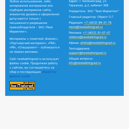
Адрес: г. Калининград, ул.
Любое использование, либо
Гаражная, д.2, кабинет 308
копирование материалов или
подборки материалов сайта,
Учредитель: ЗАО "Твик Маркетинг"
элементов дизайна и оформления
Главный редактор: Обрехт О.Г.
допускается только с
Редакция:
+7 (4012) 99-21-76
письменного разрешения
news@newkaliningrad.ru
правообладателя - ЗАО «Твик
Маркетинг».
Реклама:
+7 (4012) 31-07-07
reklama@newkaliningrad.ru
Материалы с пометкой «Бизнес»,
Афиша:
afisha@newkaliningrad.ru
«Партнерский материал», «ПМ»,
«PR», «Спецпроект» - публикуются
Техподдержка:
на правах рекламы.
support@newkaliningrad.ru
Общие вопросы:
Сайт newkaliningrad.ru использует
info@newkaliningrad.ru
файлы cookie. Продолжая работу
с сайтом, вы соглашаетесь на
сбор и последующую
обработку
файлов cookie.