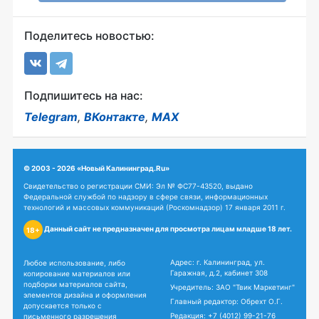
Поделитесь новостью:
Подпишитесь на нас:
Telegram
,
ВКонтакте
,
MAX
© 2003 - 2026 «Новый Калининград.Ru»
Свидетельство о регистрации СМИ: Эл № ФС77-43520, выдано
Федеральной службой по надзору в сфере связи, информационных
технологий и массовых коммуникаций (Роскомнадзор) 17 января 2011 г.
Данный сайт не предназначен для просмотра лицам младше 18 лет.
18+
Адрес: г. Калининград, ул.
Любое использование, либо
Гаражная, д.2, кабинет 308
копирование материалов или
подборки материалов сайта,
Учредитель: ЗАО "Твик Маркетинг"
элементов дизайна и оформления
Главный редактор: Обрехт О.Г.
допускается только с
Редакция:
+7 (4012) 99-21-76
письменного разрешения