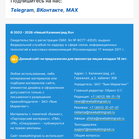
Подпишитесь на нас:
Telegram
,
ВКонтакте
,
MAX
© 2003 - 2026 «Новый Калининград.Ru»
Свидетельство о регистрации СМИ: Эл № ФС77-43520, выдано
Федеральной службой по надзору в сфере связи, информационных
технологий и массовых коммуникаций (Роскомнадзор) 17 января 2011 г.
Данный сайт не предназначен для просмотра лицам младше 18 лет.
18+
Адрес: г. Калининград, ул.
Любое использование, либо
Гаражная, д.2, кабинет 308
копирование материалов или
подборки материалов сайта,
Учредитель: ЗАО "Твик Маркетинг"
элементов дизайна и оформления
Главный редактор: Обрехт О.Г.
допускается только с
Редакция:
+7 (4012) 99-21-76
письменного разрешения
news@newkaliningrad.ru
правообладателя - ЗАО «Твик
Маркетинг».
Реклама:
+7 (4012) 31-07-07
reklama@newkaliningrad.ru
Материалы с пометкой «Бизнес»,
Афиша:
afisha@newkaliningrad.ru
«Партнерский материал», «ПМ»,
«PR», «Спецпроект» - публикуются
Техподдержка:
на правах рекламы.
support@newkaliningrad.ru
Общие вопросы:
Сайт newkaliningrad.ru использует