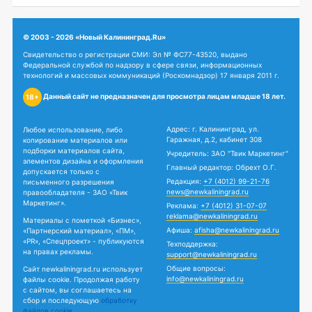
© 2003 - 2026 «Новый Калининград.Ru»
Свидетельство о регистрации СМИ: Эл № ФС77-43520, выдано
Федеральной службой по надзору в сфере связи, информационных
технологий и массовых коммуникаций (Роскомнадзор) 17 января 2011 г.
Данный сайт не предназначен для просмотра лицам младше 18 лет.
18+
Адрес: г. Калининград, ул.
Любое использование, либо
Гаражная, д.2, кабинет 308
копирование материалов или
подборки материалов сайта,
Учредитель: ЗАО "Твик Маркетинг"
элементов дизайна и оформления
Главный редактор: Обрехт О.Г.
допускается только с
Редакция:
+7 (4012) 99-21-76
письменного разрешения
news@newkaliningrad.ru
правообладателя - ЗАО «Твик
Маркетинг».
Реклама:
+7 (4012) 31-07-07
reklama@newkaliningrad.ru
Материалы с пометкой «Бизнес»,
Афиша:
afisha@newkaliningrad.ru
«Партнерский материал», «ПМ»,
«PR», «Спецпроект» - публикуются
Техподдержка:
на правах рекламы.
support@newkaliningrad.ru
Общие вопросы:
Сайт newkaliningrad.ru использует
info@newkaliningrad.ru
файлы cookie. Продолжая работу
с сайтом, вы соглашаетесь на
сбор и последующую
обработку
файлов cookie.