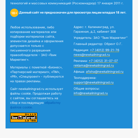
технологий и массовых коммуникаций (Роскомнадзор) 17 января 2011 г.
Данный сайт не предназначен для просмотра лицам младше 18 лет.
18+
Адрес: г. Калининград, ул.
Любое использование, либо
Гаражная, д.2, кабинет 308
копирование материалов или
подборки материалов сайта,
Учредитель: ЗАО "Твик Маркетинг"
элементов дизайна и оформления
Главный редактор: Обрехт О.Г.
допускается только с
Редакция:
+7 (4012) 99-21-76
письменного разрешения
news@newkaliningrad.ru
правообладателя - ЗАО «Твик
Маркетинг».
Реклама:
+7 (4012) 31-07-07
reklama@newkaliningrad.ru
Материалы с пометкой «Бизнес»,
Афиша:
afisha@newkaliningrad.ru
«Партнерский материал», «ПМ»,
«PR», «Спецпроект» - публикуются
Техподдержка:
на правах рекламы.
support@newkaliningrad.ru
Общие вопросы:
Сайт newkaliningrad.ru использует
info@newkaliningrad.ru
файлы cookie. Продолжая работу
с сайтом, вы соглашаетесь на
сбор и последующую
обработку
файлов cookie.