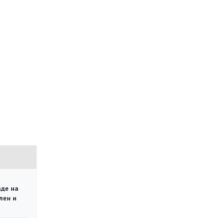
аде на
лен и