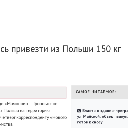
сь привезти из Польши 150 кг
САМОЕ ЧИТАЕМОЕ:
де «Мамоново — Гроново» не
из Польши на территорию
Власти о здании-прегр
ул. Майской: объект выкуп
в четверг корреспонденту «Нового
готов к сносу
омства.