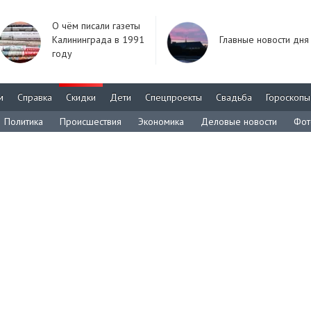
О чём писали газеты
Калининграда в 1991
Главные новости дня
году
м
Справка
Скидки
Дети
Спецпроекты
Свадьба
Гороскопы
Политика
Происшествия
Экономика
Деловые новости
Фот