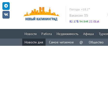
Погода:
+18.2°
Вакансии:
35
82.17$
94.84€
22.01zł
Новости
Работа
Недвижимость
Афиша
Туриз
Новости дня
Самое читаемое
@
Общество