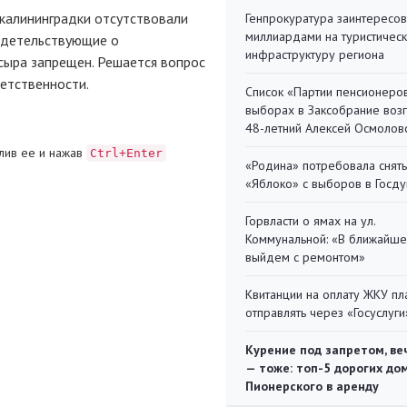
 калининградки отсутствовали
Генпрокуратура заинтересов
миллиардами на туристичес
идетельствующие о
инфраструктуру региона
сыра запрещен. Решается вопрос
етственности.
Список «Партии пенсионеро
выборах в Заксобрание воз
48-летний Алексей Осмолов
лив ее и нажав
Ctrl+Enter
«Родина» потребовала снять
«Яблоко» с выборов в Госд
Горвласти о ямах на ул.
Коммунальной: «В ближайш
выйдем с ремонтом»
Квитанции на оплату ЖКУ п
отправлять через «Госуслуги
Курение под запретом, ве
— тоже: топ-5 дорогих до
Пионерского в аренду