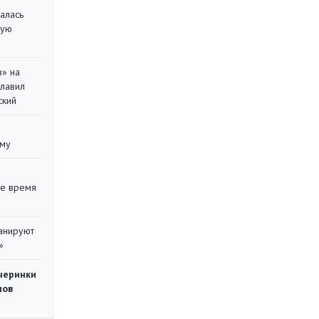
алась
кую
в» на
главил
ский
уму
ее время
ланируют
»
черинки
мов