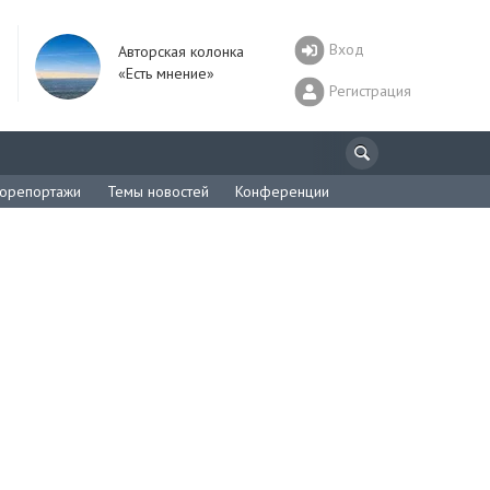
Вход
Авторская колонка
«Есть мнение»
Регистрация
орепортажи
Темы новостей
Конференции