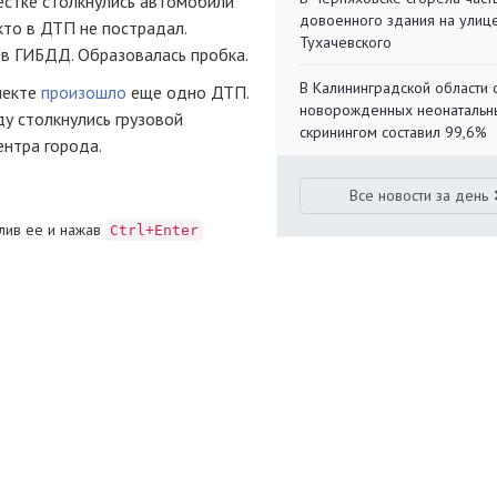
рестке столкнулись автомобили
довоенного здания на улиц
кто в ДТП не пострадал.
Тухачевского
в ГИБДД. Образовалась пробка.
В Калининградской области 
пекте
произошло
еще одно ДТП.
новорожденных неонаталь
у столкнулись грузовой
скринингом составил 99,6%
ентра города.
Все новости за день
лив ее и нажав
Ctrl+Enter