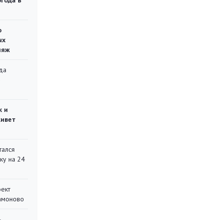
огода в
о
ых
ляж
да
»
ж и
живет
тался
ку на 24
оект
Мамоново
ь