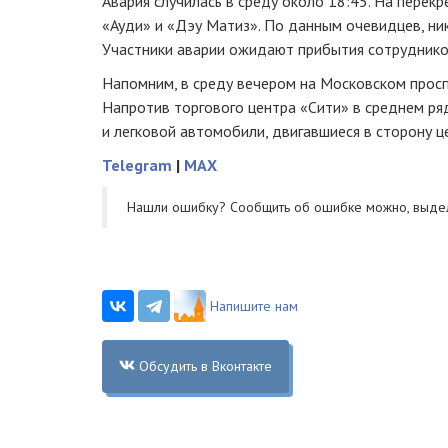
Авария случилась в среду около 18:45. На перек
«Ауди» и «Дэу Матиз». По данным очевидцев, ни
Участники аварии ожидают прибытия сотруднико
Напомним, в среду вечером на Московском прос
Напротив торгового центра «Сити» в среднем ряд
и легковой автомобили, двигавшиеся в сторону ц
Telegram
|
MAX
Нашли ошибку? Cообщить об ошибке можно, выде
Напишите нам
Обсудить в Вконтакте