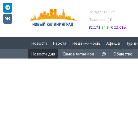
Погода:
+15.2°
Вакансии:
10
82.17$
94.84€
22.01zł
Новости
Работа
Недвижимость
Афиша
Туриз
Новости дня
Самое читаемое
@
Общество