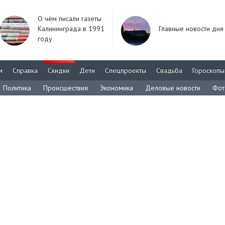
О чём писали газеты
Калининграда в 1991
Главные новости дня
году
м
Справка
Скидки
Дети
Спецпроекты
Свадьба
Гороскопы
Политика
Происшествия
Экономика
Деловые новости
Фот