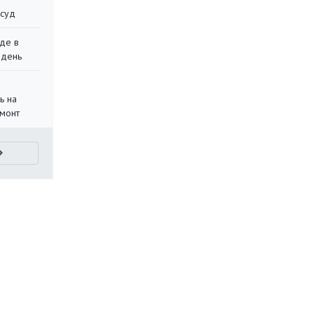
 суд
де в
 день
ь на
монт