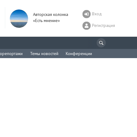
Вход
Авторская колонка
«Есть мнение»
Регистрация
орепортажи
Темы новостей
Конференции