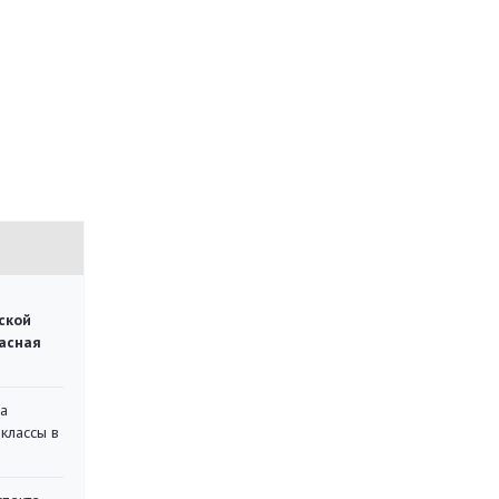
П
ской
асная
на
классы в