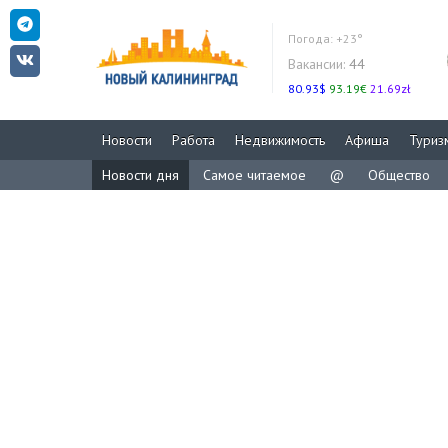
Погода:
+23°
Вакансии:
44
80.93$
93.19€
21.69zł
Новости
Работа
Недвижимость
Афиша
Туриз
Новости дня
Самое читаемое
@
Общество