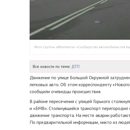
Фото группы «ВКонтакте» «Сообщество автомобилистов Ка
Все новости по теме:
ДТП
Движение по улице Большой Окружной затрудне
легковых авто. Об этом корреспонденту «Нового
сообщили очевидцы происшествия.
В районе пересечения с улицей Горького столкну
и «БМВ». Столкнувшийся транспорт перегородил о
движение транспорта. На месте аварии работаю
По предварительной информации, никто из люде