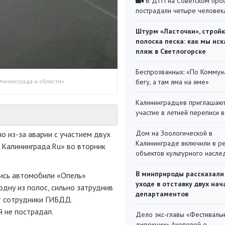
В ДТП на Советском про
пострадали четыре человек
Штурм «Ласточки», стройк
полоска песка: как мы иск
пляж в Светлогорске
Беспрозванных: «По Коммун
лининграда и области»
бегу, а там яма на яме»
Калининградцев приглашают
участие в летней переписи 
Дом на Зоологической в
но
из-за
аварии с участием двух
Калининграде включили в р
 Калининграда.Ru» во вторник
объектов культурного насле
В минприроды рассказали
лись автомобили «Опель»
уходе в отставку двух на
дну из полос, сильно затруднив
департаментов
т сотрудники ГИБДД.
й не пострадал.
Дело экс-главы «Фестиваль
дирекции» Акоповой о