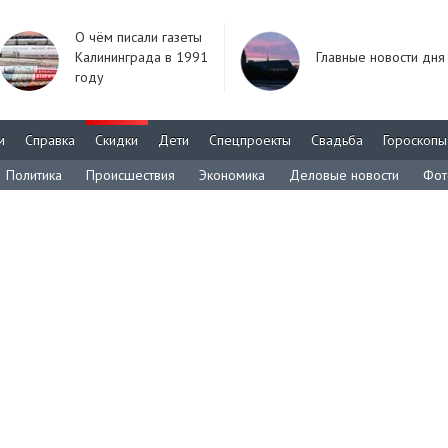
О чём писали газеты
Калининграда в 1991
Главные новости дня
году
м
Справка
Скидки
Дети
Спецпроекты
Свадьба
Гороскопы
Политика
Происшествия
Экономика
Деловые новости
Фот