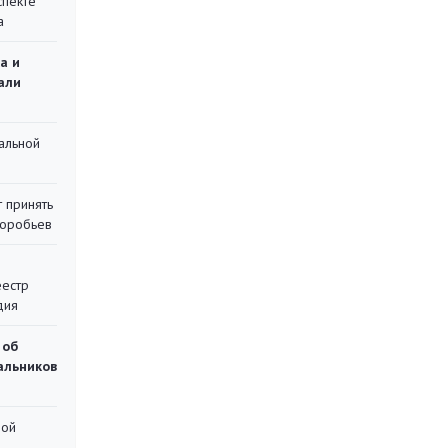
спекте
а
а и
али
альной
 принять
воробьев
еестр
дия
 об
чальников
ной