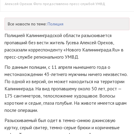
Алексей Орехов. Фото предоставлено пресс-службой УМВД
Все новости по теме:
Полиция
Полицией Калининградской области разыскивается
пропавший без вести житель Гусева Алексей Орехов,
рассказали корреспонденту «Нового Калининграда.Ru» в
пресс-службе
регионального УМВД.
По данным полиции, с 11 апреля нынешнего года о
местонахождении
43-летнего
мужчины ничего неизвестно.
По одной из версий, он может находиться на территории
Калининграда. На вид пропавшему около 50 лет, рост —
175 сантиметров, телосложение худощавое. Волосы
короткие и седые, глаза голубые. На животе имеется шрам
после операции.
Разыскиваемый был одет в
темно-синюю
джинсовую
куртку, серый свитер,
темно-серые
брюки и коричневые