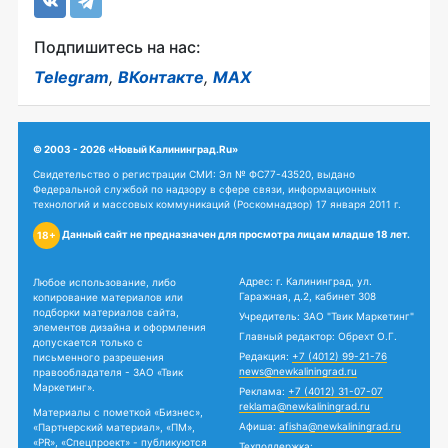
Подпишитесь на нас:
Telegram
,
ВКонтакте
,
MAX
© 2003 - 2026 «Новый Калининград.Ru»
Свидетельство о регистрации СМИ: Эл № ФС77-43520, выдано
Федеральной службой по надзору в сфере связи, информационных
технологий и массовых коммуникаций (Роскомнадзор) 17 января 2011 г.
Данный сайт не предназначен для просмотра лицам младше 18 лет.
18+
Адрес: г. Калининград, ул.
Любое использование, либо
Гаражная, д.2, кабинет 308
копирование материалов или
подборки материалов сайта,
Учредитель: ЗАО "Твик Маркетинг"
элементов дизайна и оформления
Главный редактор: Обрехт О.Г.
допускается только с
Редакция:
+7 (4012) 99-21-76
письменного разрешения
news@newkaliningrad.ru
правообладателя - ЗАО «Твик
Маркетинг».
Реклама:
+7 (4012) 31-07-07
reklama@newkaliningrad.ru
Материалы с пометкой «Бизнес»,
Афиша:
afisha@newkaliningrad.ru
«Партнерский материал», «ПМ»,
«PR», «Спецпроект» - публикуются
Техподдержка: