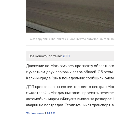
Фото группы «ВКонтакте» «Сообщество автомобилистов Ка
Все новости по теме:
ДТП
Движение по Московскому проспекту областног
с участием двух легковых автомобилей. Об этом
Калининграда.Ru» в понедельник сообщили очев
ДТП произошло напротив торгового центра «Мос
свидетелей, «Мазда» пыталась проехать перекрес
автомобиль марки «Жигули» выполнял разворот. 
аварии не пострадал. Столкнувшийся транспорт з
Telegram
|
MAX