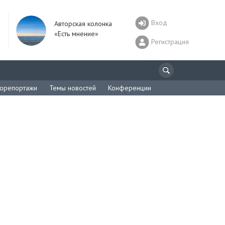
Вход
Авторская колонка
«Есть мнение»
Регистрация
орепортажи
Темы новостей
Конференции