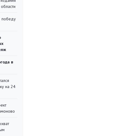
 издания
 области
ю победу
о
ых
ляж
огода в
тался
ку на 24
оект
Мамоново
охват
ным