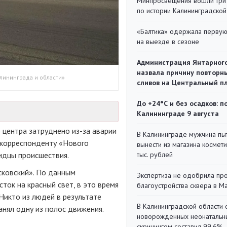
Минпросвещения вошли три
по истории Калининградской
«Балтика» одержала перву
на выезде в сезоне
Администрация Янтарног
назвала причину повторн
лининграда и области»
сливов на Центральный п
До +24°С и без осадков: п
Калининграде 9 августа
о центра затруднено
из-за
аварии
В Калининграде мужчина пы
 корреспонденту «Нового
вынести из магазина космети
идцы происшествия.
тыс. рублей
ковский». По данным
Экспертиза не одобрила пр
ток на красный свет, в это время
благоустройства сквера в 
Никто из людей в результате
В Калининградской области 
анял одну из полос движения.
новорожденных неонаталь
скринингом составил 99,6%