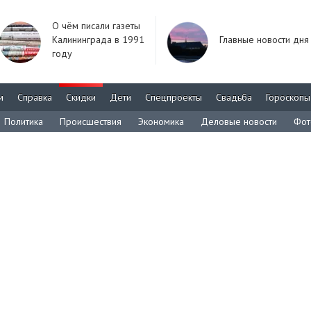
О чём писали газеты
Калининграда в 1991
Главные новости дня
году
м
Справка
Скидки
Дети
Спецпроекты
Свадьба
Гороскопы
Политика
Происшествия
Экономика
Деловые новости
Фот