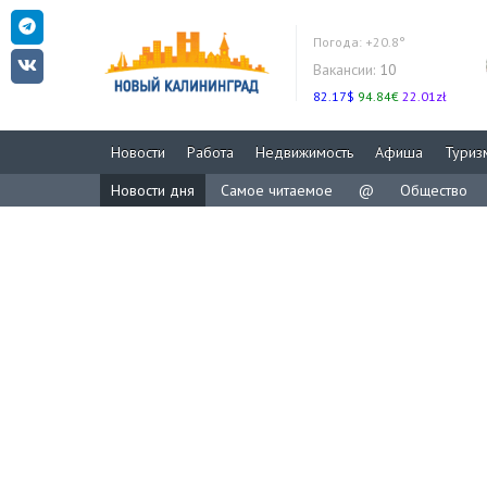
Погода:
+20.8°
Вакансии:
10
82.17$
94.84€
22.01zł
Новости
Работа
Недвижимость
Афиша
Туриз
Новости дня
Самое читаемое
@
Общество