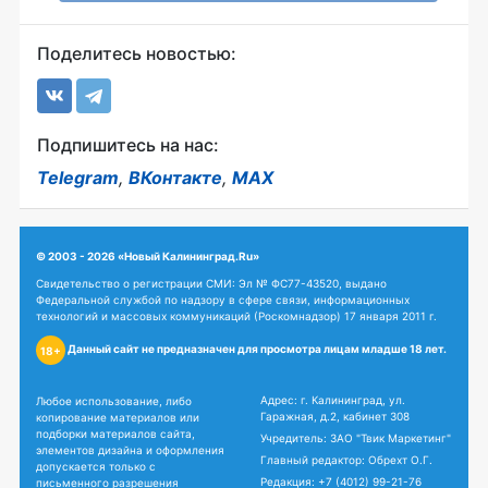
Поделитесь новостью:
Подпишитесь на нас:
Telegram
,
ВКонтакте
,
MAX
© 2003 - 2026 «Новый Калининград.Ru»
Свидетельство о регистрации СМИ: Эл № ФС77-43520, выдано
Федеральной службой по надзору в сфере связи, информационных
технологий и массовых коммуникаций (Роскомнадзор) 17 января 2011 г.
Данный сайт не предназначен для просмотра лицам младше 18 лет.
18+
Адрес: г. Калининград, ул.
Любое использование, либо
Гаражная, д.2, кабинет 308
копирование материалов или
подборки материалов сайта,
Учредитель: ЗАО "Твик Маркетинг"
элементов дизайна и оформления
Главный редактор: Обрехт О.Г.
допускается только с
Редакция:
+7 (4012) 99-21-76
письменного разрешения