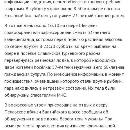
информации следствия, перед гибелью он злоупотреблял
спиртным. В субботу утром около 8:30 в карьере поселка
Янтарный был найден утонувшим
23-летний
калининградец.
В тот же день около 16:30 на озере Шенфлиз
правоохранители зафиксировали смерть
33-летнего
калининградца, который перед гибелью распивал алкоголь
со своим другом. В 23:30 субботы во время рыбалки на
озере в посёлке Славянское Гурьевского района
перевернулась резиновая лодка, в которой находились
двое жителей посёлка:
57-летний
мужчина и его
68-летняя
гражданская супруга. По имеющейся информации, в момент
происшествия, очевидцами которого стали другие рыбаки,
пара находилась в нетрезвом состоянии. Их тела были
обнаружены спасателями МЧС.
В воскресенье утром приехавшие на отдых к озеру
Пелавское вблизи Балтийского шоссе сообщили об
обнаружении в воде возле берега тела мужчины. При
осмотре места происшествия признаков криминальной