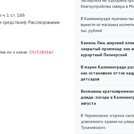
Экспертиза не одобрила пр
благоустройства сквера в 
ч. 1 ст. 166
В Калининграде мужчина пы
 средством). Расследование
вынести из магазина космети
тыс. рублей
Камень Лжи, широкий пля
закрытый променад: как 
лив ее и нажав
Ctrl+Enter
курортный Пионерский
В мэрии Калининграда рас
как остановили отток кад
детсадов
Возможны кратковременн
дожди: погода в Калининг
августа
В Черняховске сгорела част
довоенного здания на улиц
Тухачевского