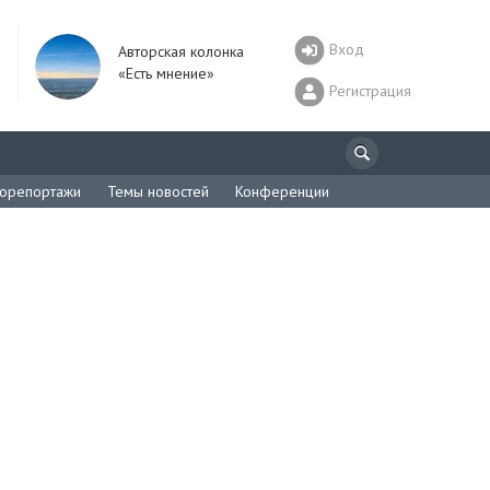
Вход
Авторская колонка
«Есть мнение»
Регистрация
орепортажи
Темы новостей
Конференции