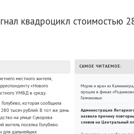
угнал квадроцикл стоимостью 2
САМОЕ ЧИТАЕМОЕ:
летнего
местного жителя,
орреспонденту «Нового
Моряк и врач из Калинингра
прошли в финал «Родников
стного УМВД в среду.
Газмановых
 Голубево, которая сообщила
280 тысяч рублей. В тот же день
Администрация Янтарног
назвала причину повторн
дство на улице Суворова
сливов на Центральный п
ий
житель поселка Голубево.
и для дальнейших