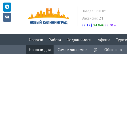
Погода:
+18.8°
Вакансии:
21
82.17$
94.84€
22.01zł
Новости
Работа
Недвижимость
Афиша
Туриз
Новости дня
Самое читаемое
@
Общество