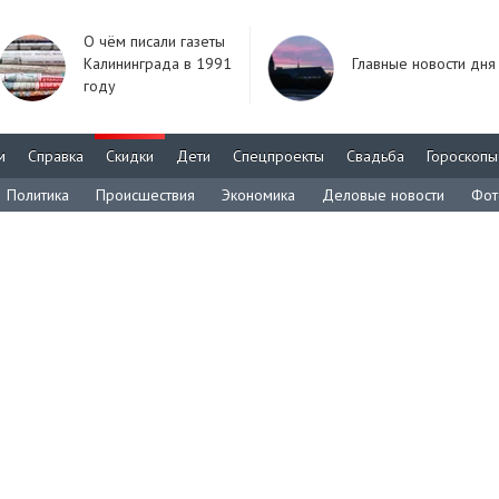
О чём писали газеты
Калининграда в 1991
Главные новости дня
году
м
Справка
Скидки
Дети
Спецпроекты
Свадьба
Гороскопы
Политика
Происшествия
Экономика
Деловые новости
Фот