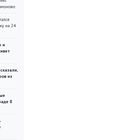
оект
Мамоново
тался
ку на 24
ж и
живет
сказали,
ров из
ые
раде 8
ь
е