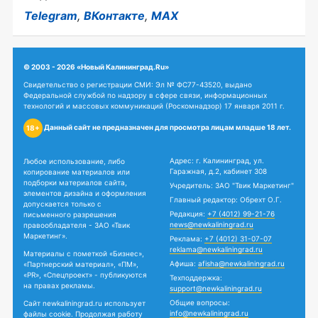
Telegram
,
ВКонтакте
,
MAX
© 2003 - 2026 «Новый Калининград.Ru»
Свидетельство о регистрации СМИ: Эл № ФС77-43520, выдано
Федеральной службой по надзору в сфере связи, информационных
технологий и массовых коммуникаций (Роскомнадзор) 17 января 2011 г.
Данный сайт не предназначен для просмотра лицам младше 18 лет.
18+
Адрес: г. Калининград, ул.
Любое использование, либо
Гаражная, д.2, кабинет 308
копирование материалов или
подборки материалов сайта,
Учредитель: ЗАО "Твик Маркетинг"
элементов дизайна и оформления
Главный редактор: Обрехт О.Г.
допускается только с
Редакция:
+7 (4012) 99-21-76
письменного разрешения
news@newkaliningrad.ru
правообладателя - ЗАО «Твик
Маркетинг».
Реклама:
+7 (4012) 31-07-07
reklama@newkaliningrad.ru
Материалы с пометкой «Бизнес»,
Афиша:
afisha@newkaliningrad.ru
«Партнерский материал», «ПМ»,
«PR», «Спецпроект» - публикуются
Техподдержка:
на правах рекламы.
support@newkaliningrad.ru
Общие вопросы:
Сайт newkaliningrad.ru использует
info@newkaliningrad.ru
файлы cookie. Продолжая работу