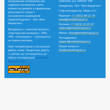
Гаражная, д.2, кабинет 308
копирование материалов или
подборки материалов сайта,
Учредитель: ЗАО "Твик Маркетинг"
элементов дизайна и оформления
Главный редактор: Обрехт О.Г.
допускается только с
Редакция:
+7 (4012) 99-21-76
письменного разрешения
news@newkaliningrad.ru
правообладателя - ЗАО «Твик
Маркетинг».
Реклама:
+7 (4012) 31-07-07
reklama@newkaliningrad.ru
Материалы с пометкой «Бизнес»,
Афиша:
afisha@newkaliningrad.ru
«Партнерский материал», «ПМ»,
«PR», «Спецпроект» - публикуются
Техподдержка:
на правах рекламы.
support@newkaliningrad.ru
Общие вопросы:
Сайт newkaliningrad.ru использует
info@newkaliningrad.ru
файлы cookie. Продолжая работу
с сайтом, вы соглашаетесь на
сбор и последующую
обработку
файлов cookie.