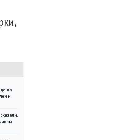
рки,
аде на
лен и
сказали,
ров из