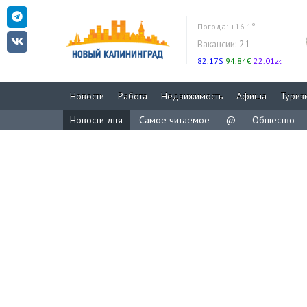
Погода:
+16.1°
Вакансии:
21
82.17$
94.84€
22.01zł
Новости
Работа
Недвижимость
Афиша
Туриз
Новости дня
Самое читаемое
@
Общество