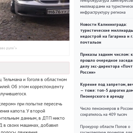
Генпрокуратура заинтересов
миллиардами на туристичес
инфраструктуру региона
Новости Калининграда:
туристические миллиарды
недострой на Гагарина и 
почтальон
аво руля“»
Приказы задним числом: к
прошло очередное заседа
делу экс-директора «Поч
России»
ц Тельмана и Гоголя в областном
Курение под запретом, ве
илей. Об этом корреспонденту
— тоже: топ-5 дорогих до
лучившегося.
Пионерского в аренду
слером» при попытке пересечь
Число пенсионеров в России
ения капота. У второй
сократилось на 409 тысяч
ительным данным, в ДТП никто
 в своих машинах, добавил
Прокурор области Попов о
е полосы движения
госэкспертизе проектов для