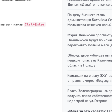
Дюны»: «Давайте не как со
По делу бывшего главы
администрации Балтийска С
лив ее и нажав
Ctrl+Enter
Мельникова назначен новый
Мэрия: Ленинский проспект 
Ольштынской будут по ноча
перекрывать больше месяц
Облсуд: двое кубинцев пыта
пешком попасть из Калинин
области в Польшу
Квитанции на оплату ЖКУ п
отправлять через «Госуслуги
Власти Зеленоградска наме
получить право собственнос
недострой на ул. Гагарина
«Меня за это уволят!»: Се