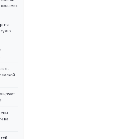
 школами»
ергея
 судья
у
м
а
лись
градской
ланируют
»
рены
ти на
ргей