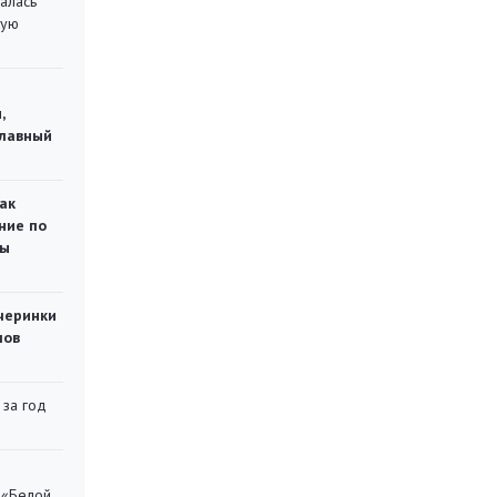
алась
кую
,
главный
ак
ние по
ты
черинки
мов
 за год
 «Белой