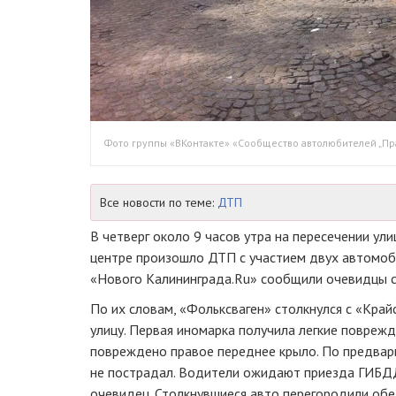
Фото группы «ВКонтакте» «Сообщество автолюбителей „Пр
Все новости по теме:
ДТП
В четверг около 9 часов утра на пересечении ули
центре произошло ДТП с участием двух автомоб
«Нового Калининграда.Ru» сообщили очевидцы с
По их словам, «Фольксваген» столкнулся с «Край
улицу. Первая иномарка получила легкие поврежд
повреждено правое переднее крыло. По предвар
не пострадал. Водители ожидают приезда ГИБДД
очевидец. Столкнувшиеся авто перегородили об