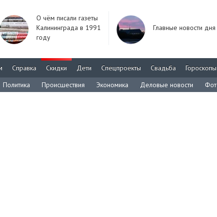
О чём писали газеты
Калининграда в 1991
Главные новости дня
году
м
Справка
Скидки
Дети
Спецпроекты
Свадьба
Гороскопы
Политика
Происшествия
Экономика
Деловые новости
Фот