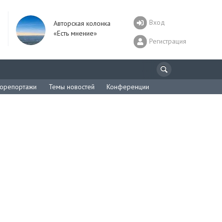
Вход
Авторская колонка
«Есть мнение»
Регистрация
орепортажи
Темы новостей
Конференции