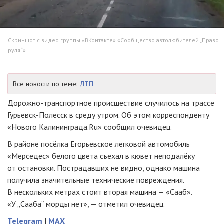
Скриншот с видео группы «ВКонтакте» «Сообщество автолюбителей „Право
руля“»
Все новости по теме:
ДТП
Дорожно-транспортное
происшествие случилось на трассе
Гурьевск-Полесск
в среду утром. Об этом корреспонденту
«Нового Калининграда.Ru» сообщил очевидец.
В районе посёлка Егорьевское легковой автомобиль
«Мерседес» белого цвета съехал в кювет неподалёку
от остановки. Пострадавших не видно, однако машина
получила значительные технические повреждения.
В нескольких метрах стоит вторая машина — «Сааб».
«У „Сааба“ морды нет», — отметил очевидец.
Telegram
|
MAX