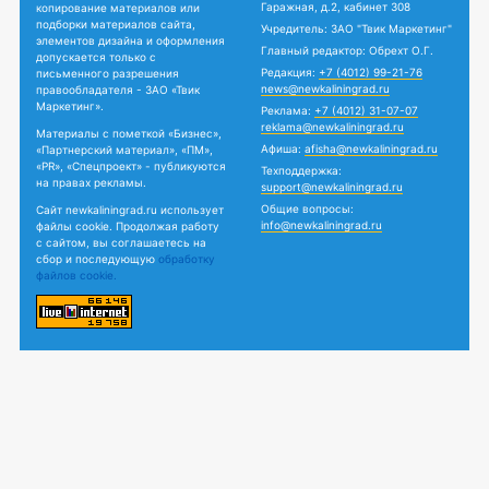
Гаражная, д.2, кабинет 308
копирование материалов или
подборки материалов сайта,
Учредитель: ЗАО "Твик Маркетинг"
элементов дизайна и оформления
Главный редактор: Обрехт О.Г.
допускается только с
Редакция:
+7 (4012) 99-21-76
письменного разрешения
news@newkaliningrad.ru
правообладателя - ЗАО «Твик
Маркетинг».
Реклама:
+7 (4012) 31-07-07
reklama@newkaliningrad.ru
Материалы с пометкой «Бизнес»,
Афиша:
afisha@newkaliningrad.ru
«Партнерский материал», «ПМ»,
«PR», «Спецпроект» - публикуются
Техподдержка:
на правах рекламы.
support@newkaliningrad.ru
Общие вопросы:
Сайт newkaliningrad.ru использует
info@newkaliningrad.ru
файлы cookie. Продолжая работу
с сайтом, вы соглашаетесь на
сбор и последующую
обработку
файлов cookie.