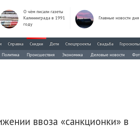
О чём писали газеты
Калининграда в 1991
Главные новости дня
году
м
Справка
Скидки
Дети
Спецпроекты
Свадьба
Гороскопы
Политика
Происшествия
Экономика
Деловые новости
Фот
ижении ввоза «санкционки» в