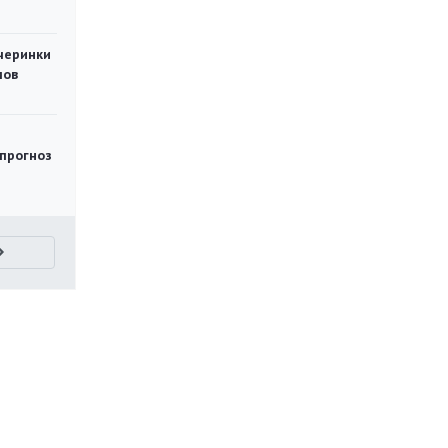
черинки
мов
 прогноз