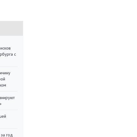
писков
рбурга с
ричину
вой
ном
ланируют
»
шей
 за год