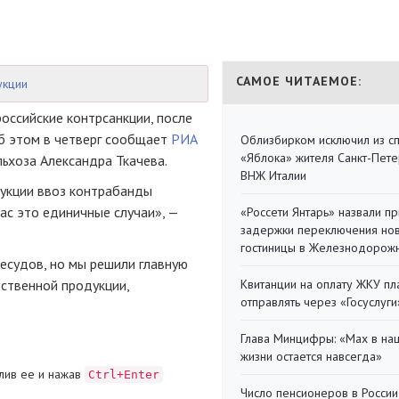
САМОЕ ЧИТАЕМОЕ:
укции
оссийские контрсанкции, после
Об этом в четверг сообщает
РИА
Облизбирком исключил из с
«Яблока» жителя Санкт-Пете
льхоза Александра Ткачева.
ВНЖ Италии
дукции ввоз контрабанды
час это единичные случаи», —
«Россети Янтарь» назвали п
задержки переключения но
гостиницы в Железнодорож
ресудов, но мы решили главную
ственной продукции,
Квитанции на оплату ЖКУ п
отправлять через «Госуслуги
Глава Минцифры: «Мах в на
жизни остается навсегда»
лив ее и нажав
Ctrl+Enter
Число пенсионеров в России