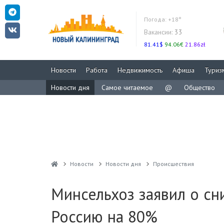
Погода:
+18°
Вакансии:
33
81.41$
94.06€
21.86zł
Новости
Работа
Недвижимость
Афиша
Туриз
Новости дня
Самое читаемое
@
Общество
Новости
Новости дня
Проиcшествия
Минсельхоз заявил о сн
Россию на 80%