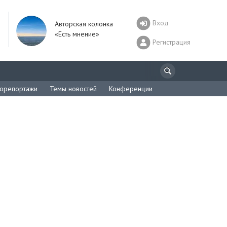
Вход
Авторская колонка
«Есть мнение»
Регистрация
орепортажи
Темы новостей
Конференции