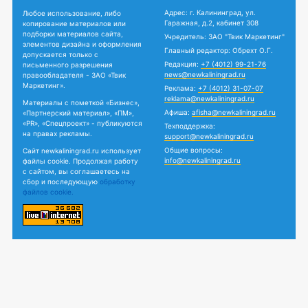
Адрес: г. Калининград, ул.
Любое использование, либо
Гаражная, д.2, кабинет 308
копирование материалов или
подборки материалов сайта,
Учредитель: ЗАО "Твик Маркетинг"
элементов дизайна и оформления
Главный редактор: Обрехт О.Г.
допускается только с
Редакция:
+7 (4012) 99-21-76
письменного разрешения
news@newkaliningrad.ru
правообладателя - ЗАО «Твик
Маркетинг».
Реклама:
+7 (4012) 31-07-07
reklama@newkaliningrad.ru
Материалы с пометкой «Бизнес»,
Афиша:
afisha@newkaliningrad.ru
«Партнерский материал», «ПМ»,
«PR», «Спецпроект» - публикуются
Техподдержка:
на правах рекламы.
support@newkaliningrad.ru
Общие вопросы:
Сайт newkaliningrad.ru использует
info@newkaliningrad.ru
файлы cookie. Продолжая работу
с сайтом, вы соглашаетесь на
сбор и последующую
обработку
файлов cookie.