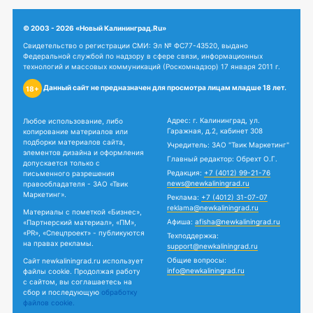
© 2003 - 2026 «Новый Калининград.Ru»
Свидетельство о регистрации СМИ: Эл № ФС77-43520, выдано
Федеральной службой по надзору в сфере связи, информационных
технологий и массовых коммуникаций (Роскомнадзор) 17 января 2011 г.
Данный сайт не предназначен для просмотра лицам младше 18 лет.
18+
Адрес: г. Калининград, ул.
Любое использование, либо
Гаражная, д.2, кабинет 308
копирование материалов или
подборки материалов сайта,
Учредитель: ЗАО "Твик Маркетинг"
элементов дизайна и оформления
Главный редактор: Обрехт О.Г.
допускается только с
Редакция:
+7 (4012) 99-21-76
письменного разрешения
news@newkaliningrad.ru
правообладателя - ЗАО «Твик
Маркетинг».
Реклама:
+7 (4012) 31-07-07
reklama@newkaliningrad.ru
Материалы с пометкой «Бизнес»,
Афиша:
afisha@newkaliningrad.ru
«Партнерский материал», «ПМ»,
«PR», «Спецпроект» - публикуются
Техподдержка:
на правах рекламы.
support@newkaliningrad.ru
Общие вопросы:
Сайт newkaliningrad.ru использует
info@newkaliningrad.ru
файлы cookie. Продолжая работу
с сайтом, вы соглашаетесь на
сбор и последующую
обработку
файлов cookie.