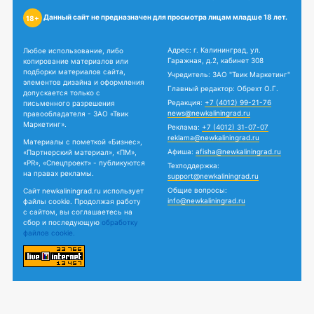
Данный сайт не предназначен для просмотра лицам младше 18 лет.
18+
Адрес: г. Калининград, ул.
Любое использование, либо
Гаражная, д.2, кабинет 308
копирование материалов или
подборки материалов сайта,
Учредитель: ЗАО "Твик Маркетинг"
элементов дизайна и оформления
Главный редактор: Обрехт О.Г.
допускается только с
Редакция:
+7 (4012) 99-21-76
письменного разрешения
news@newkaliningrad.ru
правообладателя - ЗАО «Твик
Маркетинг».
Реклама:
+7 (4012) 31-07-07
reklama@newkaliningrad.ru
Материалы с пометкой «Бизнес»,
Афиша:
afisha@newkaliningrad.ru
«Партнерский материал», «ПМ»,
«PR», «Спецпроект» - публикуются
Техподдержка:
на правах рекламы.
support@newkaliningrad.ru
Общие вопросы:
Сайт newkaliningrad.ru использует
info@newkaliningrad.ru
файлы cookie. Продолжая работу
с сайтом, вы соглашаетесь на
сбор и последующую
обработку
файлов cookie.