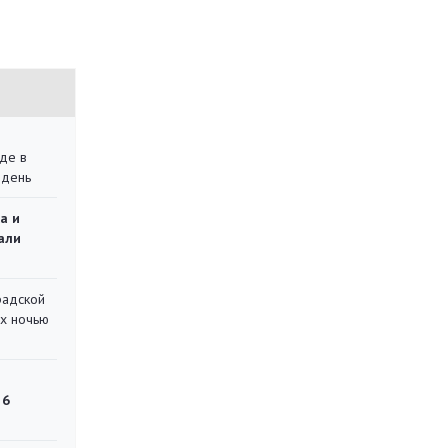
де в
 день
а и
али
радской
их ночью
 6