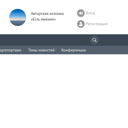
Вход
Авторская колонка
«Есть мнение»
Регистрация
орепортажи
Темы новостей
Конференции