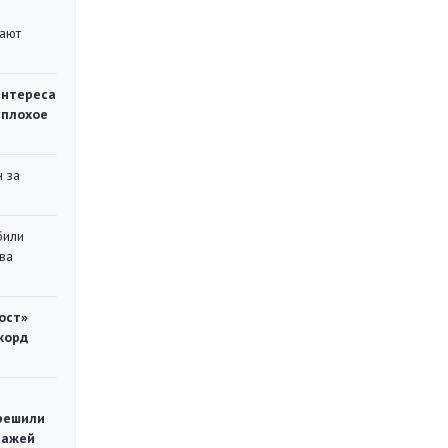
вают
интереса
 плохое
 за
били
ва
ост»
корд
решили
тажей