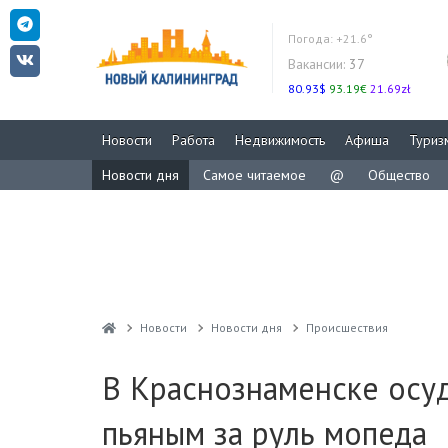
Погода:
+21.6°
Вакансии:
37
80.93$
93.19€
21.69zł
Новости
Работа
Недвижимость
Афиша
Туриз
Новости дня
Самое читаемое
@
Общество
Новости
Новости дня
Проиcшествия
В Краснознаменске осу
пьяным за руль мопеда