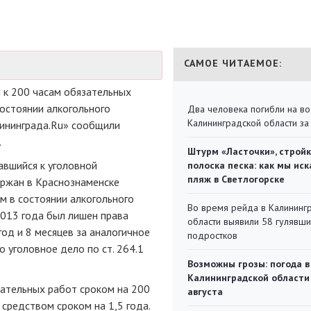
САМОЕ ЧИТАЕМОЕ:
 к 200 часам обязательных
остоянии алкогольного
Два человека погибли на во
Калининградской области за
лининграда.Ru» сообщили
.
Штурм «Ласточки», стройк
кавшийся к уголовной
полоска песка: как мы иск
пляж в Светлогорске
ержан в Краснознаменске
 в состоянии алкогольного
Во время рейда в Калининг
2013 года был лишен права
области выявили 58 гулявш
од и 8 месяцев за аналогичное
подростков
 уголовное дело по ст. 264.1
Возможны грозы: погода в
Калининградской области
зательных работ сроком на 200
августа
средством сроком на 1,5 года.