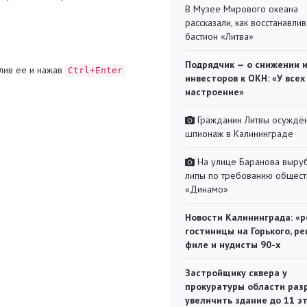
В Музее Мирового океана
рассказали, как восстанавли
бастион «Литва»
Подрядчик — о снижении 
лив ее и нажав
Ctrl+Enter
инвесторов к ОКН: «У всех
настроение»
Гражданин Литвы осуждён
шпионаж в Калининграде
На улице Баранова выру
липы по требованию общест
«Динамо»
Новости Калининграда: «р
гостиницы на Горького, ре
филе и нудисты 90-х
Застройщику сквера у
прокуратуры области раз
увеличить здание до 11 э