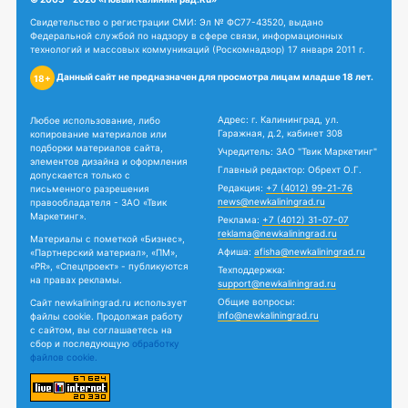
Свидетельство о регистрации СМИ: Эл № ФС77-43520, выдано
Федеральной службой по надзору в сфере связи, информационных
технологий и массовых коммуникаций (Роскомнадзор) 17 января 2011 г.
Данный сайт не предназначен для просмотра лицам младше 18 лет.
18+
Адрес: г. Калининград, ул.
Любое использование, либо
Гаражная, д.2, кабинет 308
копирование материалов или
подборки материалов сайта,
Учредитель: ЗАО "Твик Маркетинг"
элементов дизайна и оформления
Главный редактор: Обрехт О.Г.
допускается только с
Редакция:
+7 (4012) 99-21-76
письменного разрешения
news@newkaliningrad.ru
правообладателя - ЗАО «Твик
Маркетинг».
Реклама:
+7 (4012) 31-07-07
reklama@newkaliningrad.ru
Материалы с пометкой «Бизнес»,
Афиша:
afisha@newkaliningrad.ru
«Партнерский материал», «ПМ»,
«PR», «Спецпроект» - публикуются
Техподдержка:
на правах рекламы.
support@newkaliningrad.ru
Общие вопросы:
Сайт newkaliningrad.ru использует
info@newkaliningrad.ru
файлы cookie. Продолжая работу
с сайтом, вы соглашаетесь на
сбор и последующую
обработку
файлов cookie.