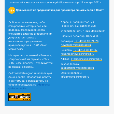
технологий и массовых коммуникаций (Роскомнадзор) 17 января 2011 г.
Данный сайт не предназначен для просмотра лицам младше 18 лет.
18+
Адрес: г. Калининград, ул.
Любое использование, либо
Гаражная, д.2, кабинет 308
копирование материалов или
подборки материалов сайта,
Учредитель: ЗАО "Твик Маркетинг"
элементов дизайна и оформления
Главный редактор: Обрехт О.Г.
допускается только с
Редакция:
+7 (4012) 99-21-76
письменного разрешения
news@newkaliningrad.ru
правообладателя - ЗАО «Твик
Маркетинг».
Реклама:
+7 (4012) 31-07-07
reklama@newkaliningrad.ru
Материалы с пометкой «Бизнес»,
Афиша:
afisha@newkaliningrad.ru
«Партнерский материал», «ПМ»,
«PR», «Спецпроект» - публикуются
Техподдержка:
на правах рекламы.
support@newkaliningrad.ru
Общие вопросы:
Сайт newkaliningrad.ru использует
info@newkaliningrad.ru
файлы cookie. Продолжая работу
с сайтом, вы соглашаетесь на
сбор и последующую
обработку
файлов cookie.