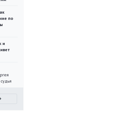
ак
ние по
ты
ж и
живет
ергея
 судья