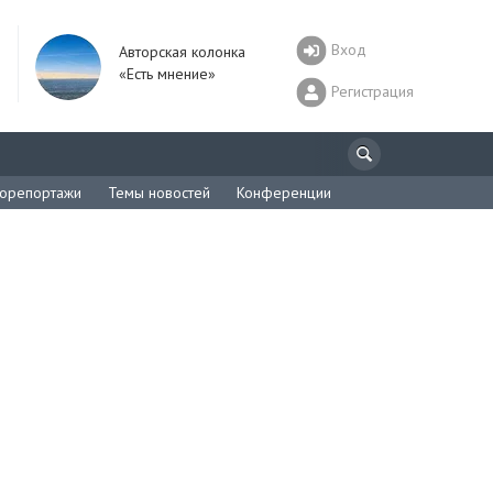
Вход
Авторская колонка
«Есть мнение»
Регистрация
орепортажи
Темы новостей
Конференции