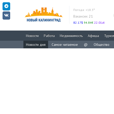
Погода:
+18.3°
Вакансии:
21
82.17$
94.84€
22.01zł
Новости
Работа
Недвижимость
Афиша
Туриз
Новости дня
Самое читаемое
@
Общество