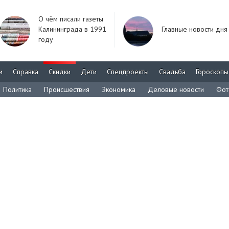
О чём писали газеты
Калининграда в 1991
Главные новости дня
году
м
Справка
Скидки
Дети
Спецпроекты
Свадьба
Гороскопы
Политика
Происшествия
Экономика
Деловые новости
Фот