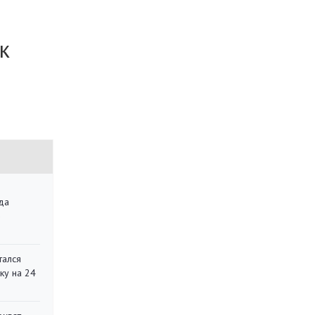
к
да
»
тался
ку на 24