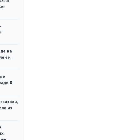
охват
ным
ь
е
аде на
лен и
ые
раде 8
сказали,
ров из
о
ых
ляж