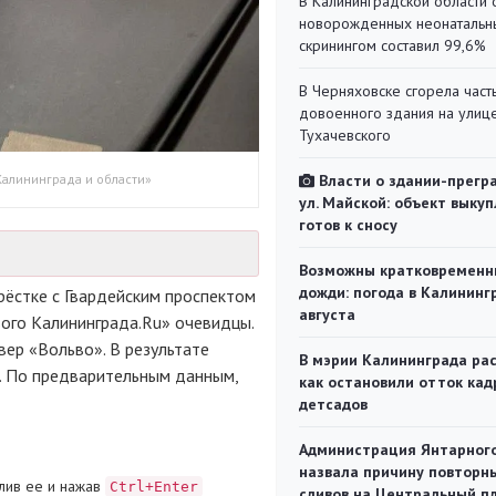
В Калининградской области 
новорожденных неонаталь
скринингом составил 99,6%
В Черняховске сгорела част
довоенного здания на улиц
Тухачевского
Калининграда и области»
Власти о здании-прегр
ул. Майской: объект выкуп
готов к сносу
Возможны кратковременн
дожди: погода в Калининг
крёстке с Гвардейским проспектом
августа
ого Калининграда.Ru» очевидцы.
вер «Вольво». В результате
В мэрии Калининграда рас
. По предварительным данным,
как остановили отток кад
детсадов
Администрация Янтарног
назвала причину повторн
лив ее и нажав
Ctrl+Enter
сливов на Центральный п