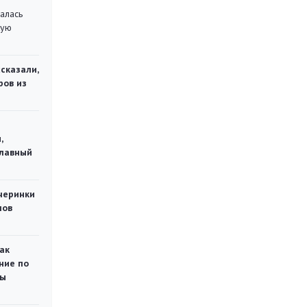
алась
кую
сказали,
ров из
,
главный
черинки
мов
ак
ние по
ты