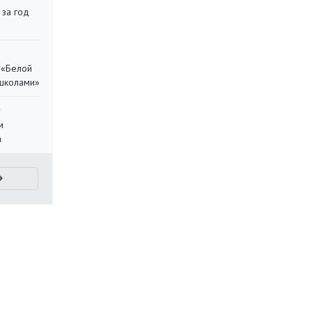
 за год
 «Белой
 школами»
у
м
а