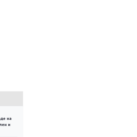
аде на
лен и