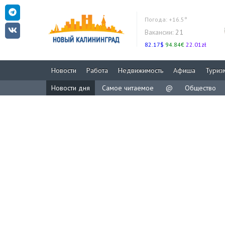
Погода:
+16.5°
Вакансии:
21
82.17$
94.84€
22.01zł
Новости
Работа
Недвижимость
Афиша
Туриз
Новости дня
Самое читаемое
@
Общество