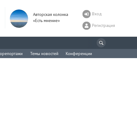
Вход
Авторская колонка
«Есть мнение»
Регистрация
орепортажи
Темы новостей
Конференции