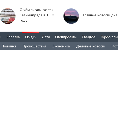
О чём писали газеты
Калининграда в 1991
Главные новости дня
году
м
Справка
Скидки
Дети
Спецпроекты
Свадьба
Гороскопы
Политика
Происшествия
Экономика
Деловые новости
Фот