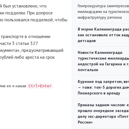
й был установлено, что
Генпрокуратура заинтересов
миллиардами на туристичес
ки подделки. При допросе
инфраструктуру региона
но пользовался подделкой, чтобы
В мэрии Калининграда рас
как остановили отток кад
 транспорте в отношении
детсадов
части 3 статьи 327
окумента», предусматривающей
Новости Калининграда:
рублей либо ареста на срок
туристические миллиарды
недострой на Гагарина и 
почтальон
Курение под запретом, ве
лив ее и нажав
Ctrl+Enter
— тоже: топ-5 дорогих до
Пионерского в аренду
Приказы задним числом: к
прошло очередное заседа
делу экс-директора «Поч
России»