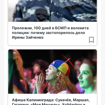
Пролежни, 100 дней в БСМП и волокита
полиции: почему застопорилось дело
Ирины Зайченко
Афиша Калининграда: Сукачёв, Маршал,
Гагарина, «Моя Мишель», Xolidayboy и