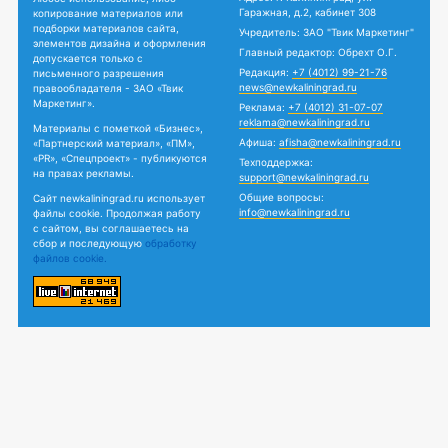
Гаражная, д.2, кабинет 308
копирование материалов или
подборки материалов сайта,
Учредитель: ЗАО "Твик Маркетинг"
элементов дизайна и оформления
Главный редактор: Обрехт О.Г.
допускается только с
Редакция:
+7 (4012) 99-21-76
письменного разрешения
news@newkaliningrad.ru
правообладателя - ЗАО «Твик
Маркетинг».
Реклама:
+7 (4012) 31-07-07
reklama@newkaliningrad.ru
Материалы с пометкой «Бизнес»,
Афиша:
afisha@newkaliningrad.ru
«Партнерский материал», «ПМ»,
«PR», «Спецпроект» - публикуются
Техподдержка:
на правах рекламы.
support@newkaliningrad.ru
Общие вопросы:
Сайт newkaliningrad.ru использует
info@newkaliningrad.ru
файлы cookie. Продолжая работу
с сайтом, вы соглашаетесь на
сбор и последующую
обработку
файлов cookie.