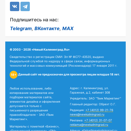
Подпишитесь на нас:
Telegram
,
ВКонтакте
,
MAX
© 2003 - 2026 «Новый Калининград.Ru»
Свидетельство о регистрации СМИ: Эл № ФС77-43520, выдано
Федеральной службой по надзору в сфере связи, информационных
технологий и массовых коммуникаций (Роскомнадзор) 17 января 2011 г.
Данный сайт не предназначен для просмотра лицам младше 18 лет.
18+
Адрес: г. Калининград, ул.
Любое использование, либо
Гаражная, д.2, кабинет 308
копирование материалов или
подборки материалов сайта,
Учредитель: ЗАО "Твик Маркетинг"
элементов дизайна и оформления
Главный редактор: Обрехт О.Г.
допускается только с
Редакция:
+7 (4012) 99-21-76
письменного разрешения
news@newkaliningrad.ru
правообладателя - ЗАО «Твик
Маркетинг».
Реклама:
+7 (4012) 31-07-07
reklama@newkaliningrad.ru
Материалы с пометкой «Бизнес»,
Афиша:
afisha@newkaliningrad.ru
«Партнерский материал», «ПМ»,