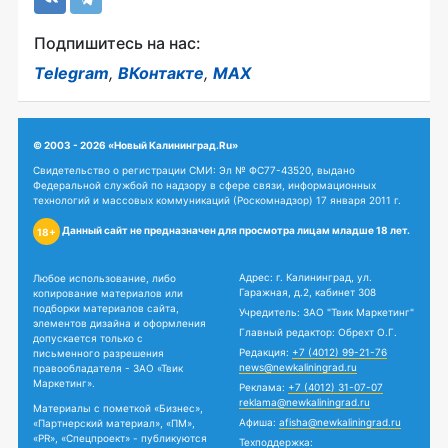
Подпишитесь на нас:
Telegram
,
ВКонтакте
,
MAX
© 2003 - 2026 «Новый Калининград.Ru»
Свидетельство о регистрации СМИ: Эл № ФС77-43520, выдано
Федеральной службой по надзору в сфере связи, информационных
технологий и массовых коммуникаций (Роскомнадзор) 17 января 2011 г.
Данный сайт не предназначен для просмотра лицам младше 18 лет.
18+
Адрес: г. Калининград, ул.
Любое использование, либо
Гаражная, д.2, кабинет 308
копирование материалов или
подборки материалов сайта,
Учредитель: ЗАО "Твик Маркетинг"
элементов дизайна и оформления
Главный редактор: Обрехт О.Г.
допускается только с
Редакция:
+7 (4012) 99-21-76
письменного разрешения
news@newkaliningrad.ru
правообладателя - ЗАО «Твик
Маркетинг».
Реклама:
+7 (4012) 31-07-07
reklama@newkaliningrad.ru
Материалы с пометкой «Бизнес»,
Афиша:
afisha@newkaliningrad.ru
«Партнерский материал», «ПМ»,
«PR», «Спецпроект» - публикуются
Техподдержка: