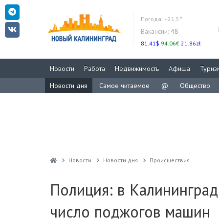
Погода:
+21.5°
Вакансии:
48
81.41$
94.06€
21.86zł
Новости
Работа
Недвижимость
Афиша
Туриз
Новости дня
Самое читаемое
@
Общество
Новости
Новости дня
Проиcшествия
Полиция: в Калининград
число поджогов машин