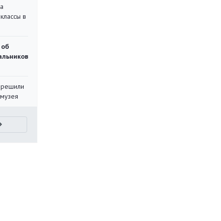
на
классы в
 об
чальников
 решили
 музея