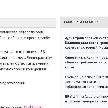
САМОЕ ЧИТАЕМОЕ:
количество автоподжогов.
.Ru» сообщили в
пресс-службе
Аудит транспортной сист
Калининграда хотят пров
совместно с мэрией Моск
а машин, в нынешнем — 58.
алининграде: в Ленинградском
Синоптики: к Калининград
области приближается оп
игателей остаются прежними:
гроза
ческие споры и конкуренция
Очевидец: в районе Виштын
десять машин оказались
а преступлений
заблокированы упавшими д
В ДТП на Советском про
пострадали четыре человек
лив ее и нажав
Ctrl+Enter