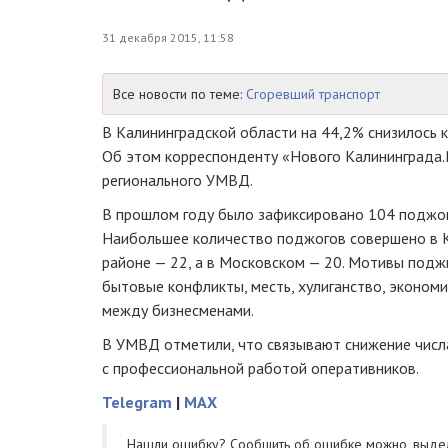
31 декабря 2015, 11:58
Все новости по теме:
Сгоревший транспорт
В Калининградской области на 44,2% снизилось 
Об этом корреспонденту «Нового Калининграда
регионального УМВД.
В прошлом году было зафиксировано 104 поджог
Наибольшее количество поджогов совершено в К
районе — 22, а в Московском — 20. Мотивы подж
бытовые конфликты, месть, хулиганство, экономи
между бизнесменами.
В УМВД отметили, что связывают снижение числ
с профессиональной работой оперативников.
Telegram
|
MAX
Нашли ошибку? Cообщить об ошибке можно, выде