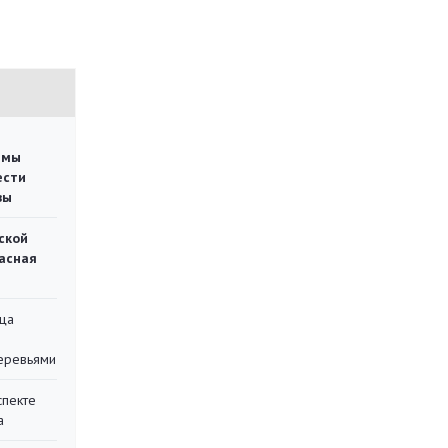
емы
ести
вы
ской
асная
ца
еревьями
спекте
а