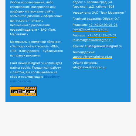
Адрес: г. Калининград, ул.
Любое использование, либо
Гаражная, д.2, кабинет 308
копирование материалов или
подборки материалов сайта,
Учредитель: ЗАО "Твик Маркетинг"
элементов дизайна и оформления
Главный редактор: Обрехт О.Г.
допускается только с
Редакция:
+7 (4012) 99-21-76
письменного разрешения
news@newkaliningrad.ru
правообладателя - ЗАО «Твик
Маркетинг».
Реклама:
+7 (4012) 31-07-07
reklama@newkaliningrad.ru
Материалы с пометкой «Бизнес»,
Афиша:
afisha@newkaliningrad.ru
«Партнерский материал», «ПМ»,
«PR», «Спецпроект» - публикуются
Техподдержка:
на правах рекламы.
support@newkaliningrad.ru
Общие вопросы:
Сайт newkaliningrad.ru использует
info@newkaliningrad.ru
файлы cookie. Продолжая работу
с сайтом, вы соглашаетесь на
сбор и последующую
обработку
файлов cookie.