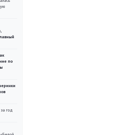
алась
кую
,
главный
ак
ние по
ты
черинки
мов
 за год
 «Белой