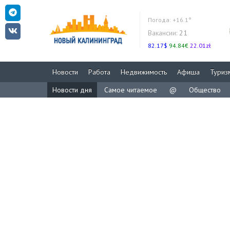
Погода:
+16.1°
Вакансии:
21
82.17$
94.84€
22.01zł
Новости
Работа
Недвижимость
Афиша
Туриз
Новости дня
Самое читаемое
@
Общество