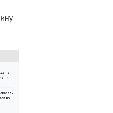
чину
аде на
лен и
сказали,
ров из