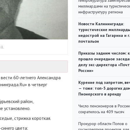
Генпрокуратура заинтересов
миллиардами на туристичес
инфраструктуру региона
Новости Калининграда:
туристические миллиарды
недострой на Гагарина и 
почтальон
ВД
Приказы задним числом: к
прошло очередное заседа
делу экс-директора «Поч
России»
 вести
60-летнего
Александра
Курение под запретом, ве
нинграда.Ru» в четверг
— тоже: топ-5 дорогих до
Пионерского в аренду
урьевский район,
Число пенсионеров в России
е установлено.
сократилось на 409 тысяч
 седые, стрижка короткая.
Прокурор области Попов о
-синего
цвета;
госэкспертизе проектов для