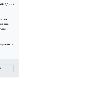
комедии»
в» на
главил
ский
 прогноз