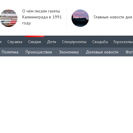
О чём писали газеты
Калининграда в 1991
Главные новости дня
году
м
Справка
Скидки
Дети
Спецпроекты
Свадьба
Гороскопы
Политика
Происшествия
Экономика
Деловые новости
Фот