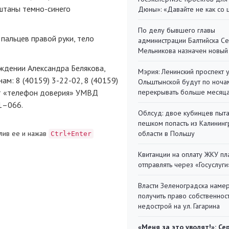
 штаны
темно-синего
Дюны»: «Давайте не как со
По делу бывшего главы
пальцев правой руки, тело
администрации Балтийска С
Мельникова назначен новый
ждении Александра Белякова,
Мэрия: Ленинский проспект 
нам: 8 (40159)
3-22-02
, 8 (40159)
Ольштынской будут по ноча
ает «телефон доверия» УМВД
перекрывать больше месяц
1–066.
Облсуд: двое кубинцев пыта
пешком попасть из Калинин
лив ее и нажав
области в Польшу
Ctrl+Enter
Квитанции на оплату ЖКУ п
отправлять через «Госуслуги
Власти Зеленоградска наме
получить право собственнос
недострой на ул. Гагарина
«Меня за это уволят!»: Се