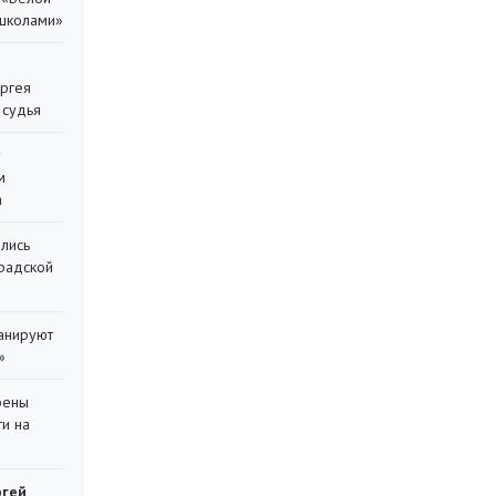
 школами»
ергея
 судья
у
м
а
лись
градской
ланируют
»
рены
ти на
ргей