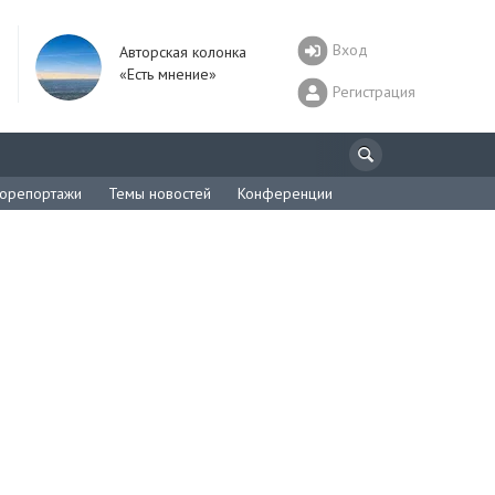
Вход
Авторская колонка
«Есть мнение»
Регистрация
орепортажи
Темы новостей
Конференции