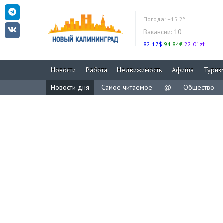
Погода:
+15.2°
Вакансии:
10
82.17$
94.84€
22.01zł
Новости
Работа
Недвижимость
Афиша
Туриз
Новости дня
Самое читаемое
@
Общество