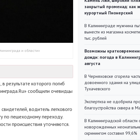
Камень Лжи, широкий пля
закрытый променад: как 
курортный Пионерский
В Калининграде мужчина пы
вынести из магазина космети
тыс. рублей
лининграда и области»
Возможны кратковременн
дожди: погода в Калининг
августа
В Черняховске сгорела част
довоенного здания на улиц
 в результате которого погиб
Тухачевского
нинграда.Ru» сообщили очевидцы
Экспертиза не одобрила пр
благоустройства сквера в 
 свидетелей, водитель легкового
гу по пешеходному переходу.
В Калининградской области 
ости происшествия уточняются.
новорожденных неонаталь
скринингом составил 99,6%