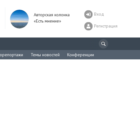
Вход
Авторская колонка
«Есть мнение»
Регистрация
орепортажи
Темы новостей
Конференции