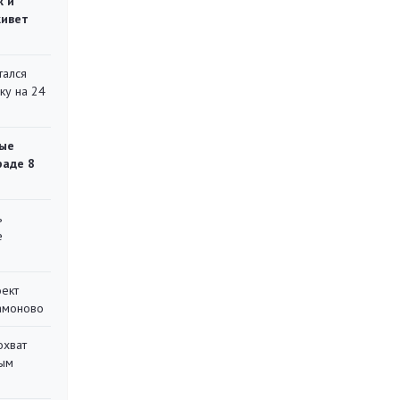
ж и
живет
тался
ку на 24
ые
раде 8
ь
е
оект
Мамоново
охват
ным