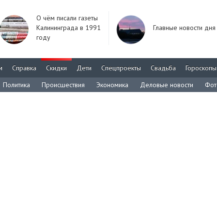
О чём писали газеты
Калининграда в 1991
Главные новости дня
году
м
Справка
Скидки
Дети
Спецпроекты
Свадьба
Гороскопы
Политика
Происшествия
Экономика
Деловые новости
Фот