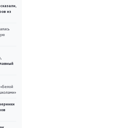
сказали,
ров из
алась
кую
,
главный
 «Белой
 школами»
черинки
мов
ак