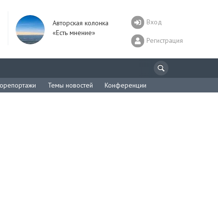
Вход
Авторская колонка
«Есть мнение»
Регистрация
орепортажи
Темы новостей
Конференции