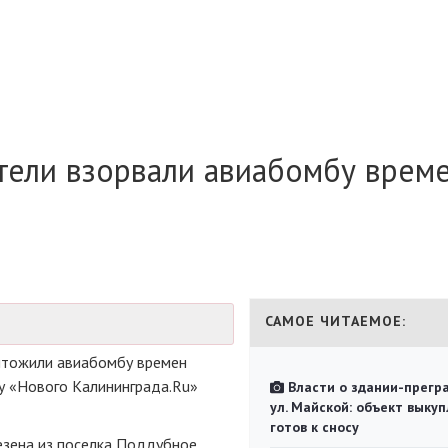
тели взорвали авиабомбу врем
САМОЕ ЧИТАЕМОЕ:
ичтожили авиабомбу времен
у «Нового Калининграда.Ru»
Власти о здании-прегр
ул. Майской: объект выкуп
готов к сносу
зена из поселка Поддубное