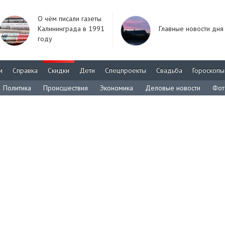
О чём писали газеты
Калининграда в 1991
Главные новости дня
году
м
Справка
Скидки
Дети
Спецпроекты
Свадьба
Гороскопы
Политика
Происшествия
Экономика
Деловые новости
Фот