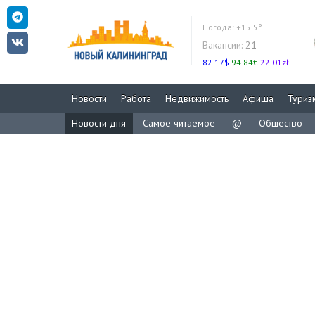
Погода:
+15.5°
Вакансии:
21
82.17$
94.84€
22.01zł
Новости
Работа
Недвижимость
Афиша
Туриз
Новости дня
Самое читаемое
@
Общество