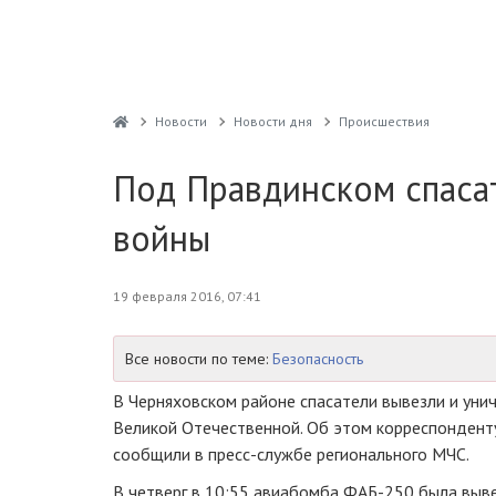
Новости
Новости дня
Проиcшествия
Под Правдинском спаса
войны
19 февраля 2016, 07:41
Все новости по теме:
Безопасность
В Черняховском районе спасатели вывезли и ун
Великой Отечественной. Об этом корреспондент
сообщили в
пресс-службе
регионального МЧС.
В четверг в 10:55 авиабомба
ФАБ-250
была выве