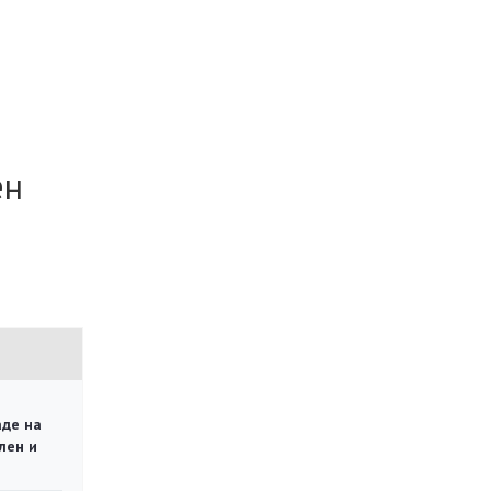
ен
аде на
лен и