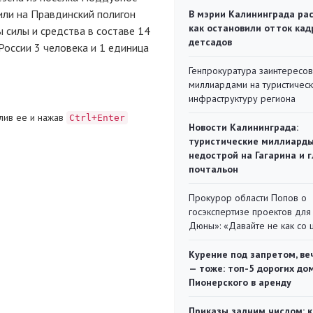
или на Правдинский полигон
В мэрии Калининграда рас
как остановили отток кад
 силы и средства в составе 14
детсадов
России 3 человека и 1 единица
Генпрокуратура заинтересов
миллиардами на туристичес
инфраструктуру региона
лив ее и нажав
Ctrl+Enter
Новости Калининграда:
туристические миллиарды
недострой на Гагарина и 
почтальон
Прокурор области Попов о
госэкспертизе проектов для
Дюны»: «Давайте не как со
Курение под запретом, ве
— тоже: топ-5 дорогих до
Пионерского в аренду
Приказы задним числом: к