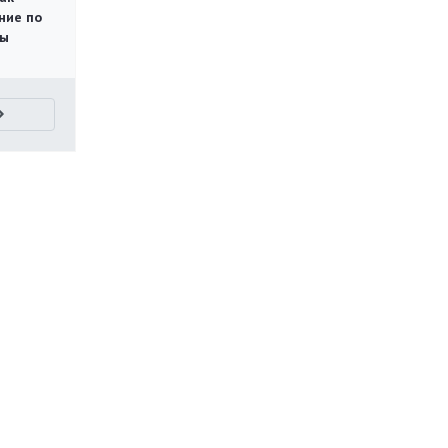
ние по
ты