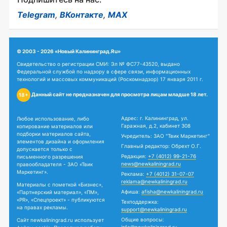
Telegram
,
ВКонтакте
,
MAX
© 2003 - 2026 «Новый Калининград.Ru»
Свидетельство о регистрации СМИ: Эл № ФС77-43520, выдано
Федеральной службой по надзору в сфере связи, информационных
технологий и массовых коммуникаций (Роскомнадзор) 17 января 2011 г.
Данный сайт не предназначен для просмотра лицам младше 18 лет.
18+
Адрес: г. Калининград, ул.
Любое использование, либо
Гаражная, д.2, кабинет 308
копирование материалов или
подборки материалов сайта,
Учредитель: ЗАО "Твик Маркетинг"
элементов дизайна и оформления
Главный редактор: Обрехт О.Г.
допускается только с
Редакция:
+7 (4012) 99-21-76
письменного разрешения
news@newkaliningrad.ru
правообладателя - ЗАО «Твик
Маркетинг».
Реклама:
+7 (4012) 31-07-07
reklama@newkaliningrad.ru
Материалы с пометкой «Бизнес»,
Афиша:
afisha@newkaliningrad.ru
«Партнерский материал», «ПМ»,
«PR», «Спецпроект» - публикуются
Техподдержка:
на правах рекламы.
support@newkaliningrad.ru
Общие вопросы:
Сайт newkaliningrad.ru использует
info@newkaliningrad.ru