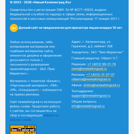
© 2003 - 2026 «Новый Калининград.Ru»
Свидетельство о регистрации СМИ: Эл № ФС77-43520, выдано
Федеральной службой по надзору в сфере связи, информационных
технологий и массовых коммуникаций (Роскомнадзор) 17 января 2011 г.
Данный сайт не предназначен для просмотра лицам младше 18 лет.
18+
Адрес: г. Калининград, ул.
Любое использование, либо
Гаражная, д.2, кабинет 308
копирование материалов или
подборки материалов сайта,
Учредитель: ЗАО "Твик Маркетинг"
элементов дизайна и оформления
Главный редактор: Обрехт О.Г.
допускается только с
Редакция:
+7 (4012) 99-21-76
письменного разрешения
news@newkaliningrad.ru
правообладателя - ЗАО «Твик
Маркетинг».
Реклама:
+7 (4012) 31-07-07
reklama@newkaliningrad.ru
Материалы с пометкой «Бизнес»,
Афиша:
afisha@newkaliningrad.ru
«Партнерский материал», «ПМ»,
«PR», «Спецпроект» - публикуются
Техподдержка:
на правах рекламы.
support@newkaliningrad.ru
Общие вопросы:
Сайт newkaliningrad.ru использует
info@newkaliningrad.ru
файлы cookie. Продолжая работу
с сайтом, вы соглашаетесь на
сбор и последующую
обработку
файлов cookie.