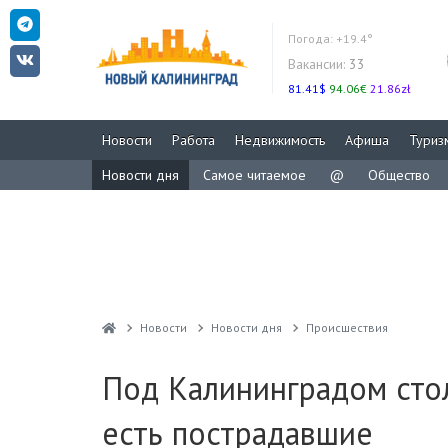
Погода:
+19.4°
Вакансии:
33
81.41$
94.06€
21.86zł
Новости
Работа
Недвижимость
Афиша
Туриз
Новости дня
Самое читаемое
@
Общество
Новости
Новости дня
Проиcшествия
Под Калининградом стол
есть пострадавшие