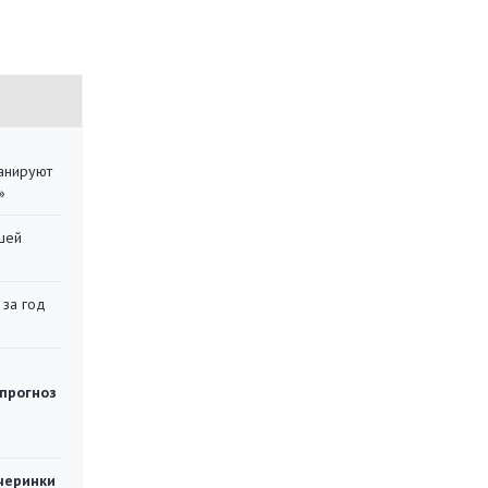
ланируют
»
шей
 за год
 прогноз
черинки