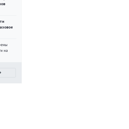
мов
ти
газовое
рены
ти на