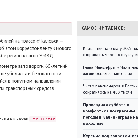
САМОЕ ЧИТАЕМОЕ:
обилей на трассе «Чкаловск —
Об этом корреспонденту «Нового
Квитанции на оплату ЖКУ п
отправлять через «Госуслуги
жбе
регионального УМВД.
илометре автодороги.
65-летний
Глава Минцифры: «Мах в на
не убедился в безопасности
жизни остается навсегда»
ийся в попутном направлении
Число пенсионеров в России
ли транспортных средств
сократилось на 409 тысяч
Прохладная суббота и
комфортное воскресенье:
погоды в Калининграде на
лив ее и нажав
Ctrl+Enter
выходные
Курение под запретом, ве