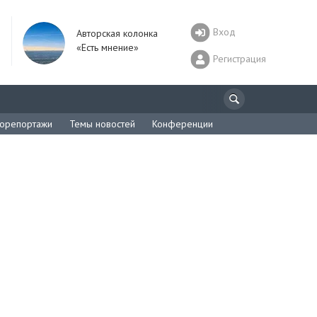
Вход
Авторская колонка
«Есть мнение»
Регистрация
орепортажи
Темы новостей
Конференции