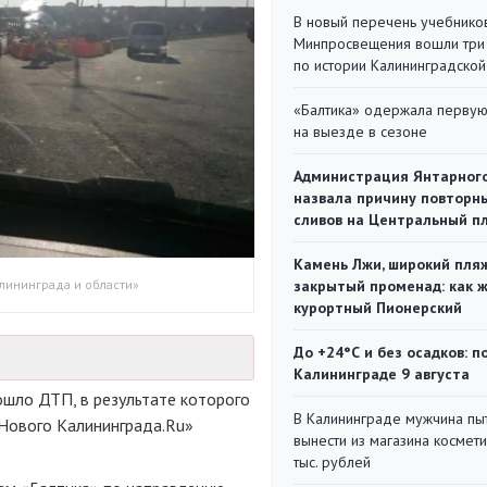
В новый перечень учебнико
Минпросвещения вошли три
по истории Калининградской
«Балтика» одержала перву
на выезде в сезоне
Администрация Янтарног
назвала причину повторн
сливов на Центральный п
Камень Лжи, широкий пля
лининграда и области»
закрытый променад: как 
курортный Пионерский
До +24°С и без осадков: п
Калининграде 9 августа
шло ДТП, в результате которого
В Калининграде мужчина пы
«Нового Калининграда.Ru»
вынести из магазина космети
тыс. рублей