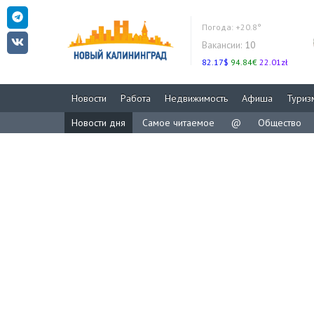
Погода:
+20.8°
Вакансии:
10
82.17$
94.84€
22.01zł
Новости
Работа
Недвижимость
Афиша
Туриз
Новости дня
Самое читаемое
@
Общество