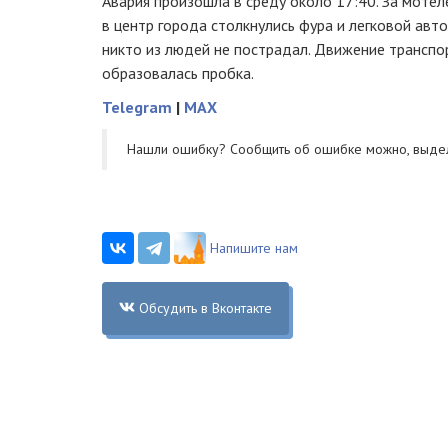
Авария произошла в среду около 17:40. За моте
в центр города столкнулись фура и легковой авт
никто из людей не пострадал. Движение транспо
образовалась пробка.
Telegram
|
MAX
Нашли ошибку? Cообщить об ошибке можно, выде
Напишите нам
Обсудить в Вконтакте