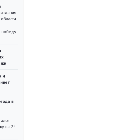
в
 издания
 области
ю победу
о
ых
ляж
ж и
живет
огода в
тался
ку на 24