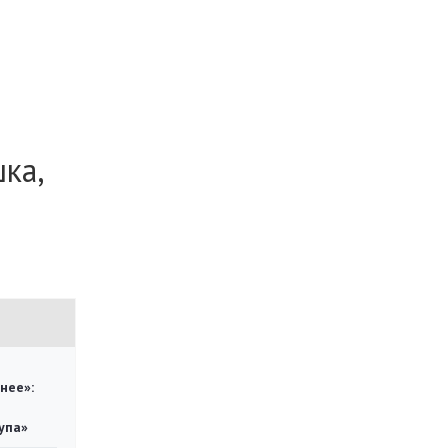
ка,
нее»:
упа»