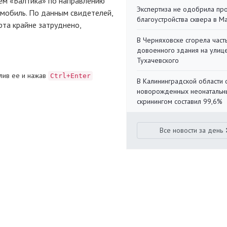
лем «Балтика» по направлению
Экспертиза не одобрила пр
омобиль. По данным свидетелей,
благоустройства сквера в 
рта крайне затруднено,
В Черняховске сгорела част
довоенного здания на улиц
Тухачевского
лив ее и нажав
Ctrl+Enter
В Калининградской области 
новорожденных неонаталь
скринингом составил 99,6%
Все новости за день