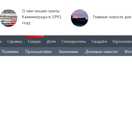
О чём писали газеты
Калининграда в 1991
Главные новости дня
году
м
Справка
Скидки
Дети
Спецпроекты
Свадьба
Гороскопы
Политика
Происшествия
Экономика
Деловые новости
Фот