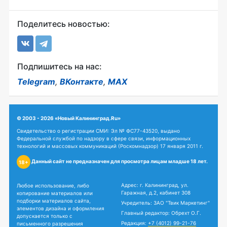
Поделитесь новостью:
Подпишитесь на нас:
Telegram
,
ВКонтакте
,
MAX
© 2003 - 2026 «Новый Калининград.Ru»
Свидетельство о регистрации СМИ: Эл № ФС77-43520, выдано
Федеральной службой по надзору в сфере связи, информационных
технологий и массовых коммуникаций (Роскомнадзор) 17 января 2011 г.
Данный сайт не предназначен для просмотра лицам младше 18 лет.
18+
Адрес: г. Калининград, ул.
Любое использование, либо
Гаражная, д.2, кабинет 308
копирование материалов или
подборки материалов сайта,
Учредитель: ЗАО "Твик Маркетинг"
элементов дизайна и оформления
Главный редактор: Обрехт О.Г.
допускается только с
Редакция:
+7 (4012) 99-21-76
письменного разрешения