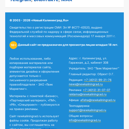
© 2003 - 2026 «Новый Калининград.Ru»
Свидетельство о регистрации СМИ: Эл № ФС77-43520, выдано
Федеральной службой по надзору в сфере связи, информационных
технологий и массовых коммуникаций (Роскомнадзор) 17 января 2011 г.
Данный сайт не предназначен для просмотра лицам младше 18 лет.
18+
Адрес: г. Калининград, ул.
Любое использование, либо
Гаражная, д.2, кабинет 308
копирование материалов или
подборки материалов сайта,
Учредитель: ЗАО "Твик Маркетинг"
элементов дизайна и оформления
Главный редактор: Обрехт О.Г.
допускается только с
Редакция:
+7 (4012) 99-21-76
письменного разрешения
news@newkaliningrad.ru
правообладателя - ЗАО «Твик
Маркетинг».
Реклама:
+7 (4012) 31-07-07
reklama@newkaliningrad.ru
Материалы с пометкой «Бизнес»,
Афиша:
afisha@newkaliningrad.ru
«Партнерский материал», «ПМ»,
«PR», «Спецпроект» - публикуются
Техподдержка:
на правах рекламы.
support@newkaliningrad.ru
Общие вопросы:
Сайт newkaliningrad.ru использует
info@newkaliningrad.ru
файлы cookie. Продолжая работу
с сайтом, вы соглашаетесь на
сбор и последующую
обработку