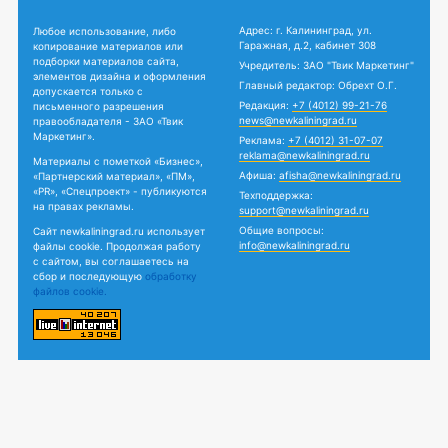
Адрес: г. Калининград, ул.
Любое использование, либо
Гаражная, д.2, кабинет 308
копирование материалов или
подборки материалов сайта,
Учредитель: ЗАО "Твик Маркетинг"
элементов дизайна и оформления
Главный редактор: Обрехт О.Г.
допускается только с
Редакция:
+7 (4012) 99-21-76
письменного разрешения
news@newkaliningrad.ru
правообладателя - ЗАО «Твик
Маркетинг».
Реклама:
+7 (4012) 31-07-07
reklama@newkaliningrad.ru
Материалы с пометкой «Бизнес»,
Афиша:
afisha@newkaliningrad.ru
«Партнерский материал», «ПМ»,
«PR», «Спецпроект» - публикуются
Техподдержка:
на правах рекламы.
support@newkaliningrad.ru
Общие вопросы:
Сайт newkaliningrad.ru использует
info@newkaliningrad.ru
файлы cookie. Продолжая работу
с сайтом, вы соглашаетесь на
сбор и последующую
обработку
файлов cookie.