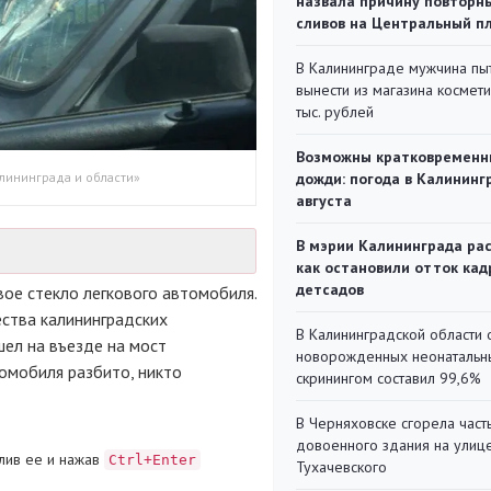
назвала причину повторн
сливов на Центральный п
В Калининграде мужчина пы
вынести из магазина космети
тыс. рублей
Возможны кратковременн
лининграда и области»
дожди: погода в Калининг
августа
В мэрии Калининграда рас
как остановили отток кад
детсадов
вое стекло легкового автомобиля.
ства калининградских
В Калининградской области 
ел на въезде на мост
новорожденных неонаталь
омобиля разбито, никто
скринингом составил 99,6%
В Черняховске сгорела част
довоенного здания на улиц
лив ее и нажав
Ctrl+Enter
Тухачевского