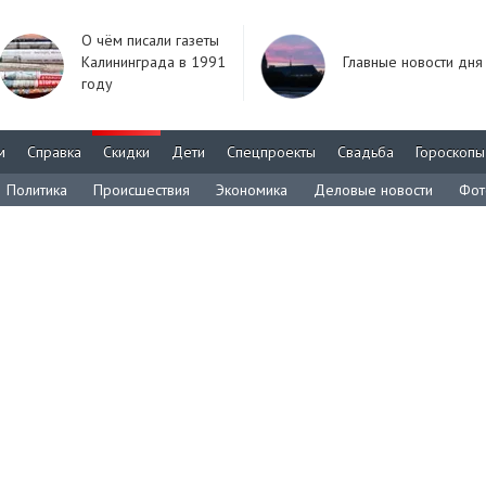
О чём писали газеты
Калининграда в 1991
Главные новости дня
году
м
Справка
Скидки
Дети
Спецпроекты
Свадьба
Гороскопы
Политика
Происшествия
Экономика
Деловые новости
Фот