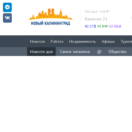
Погода:
+18.8°
Вакансии:
21
82.17$
94.84€
22.01zł
Новости
Работа
Недвижимость
Афиша
Туриз
Новости дня
Самое читаемое
@
Общество