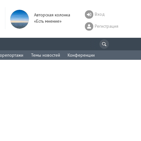
Вход
Авторская колонка
«Есть мнение»
Регистрация
орепортажи
Темы новостей
Конференции