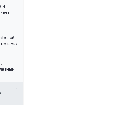
ж и
живет
 «Белой
 школами»
,
главный