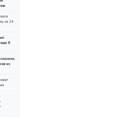
ых
ляж
тался
ку на 24
ые
раде 8
сказали,
ров из
охват
ным
ь
е