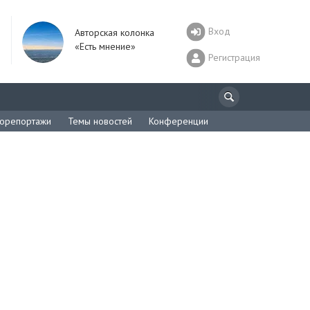
Вход
Авторская колонка
«Есть мнение»
Регистрация
орепортажи
Темы новостей
Конференции