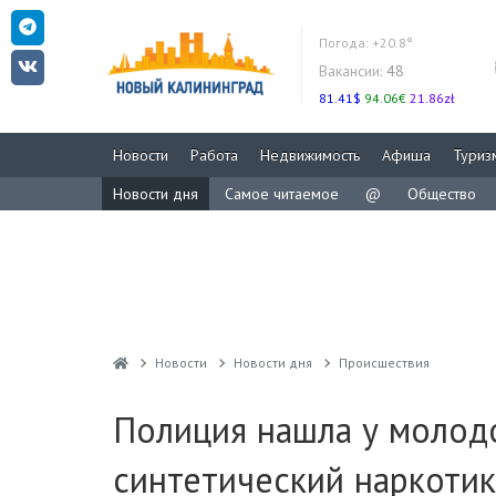
Погода:
+20.8°
Вакансии:
48
81.41$
94.06€
21.86zł
Новости
Работа
Недвижимость
Афиша
Туриз
Новости дня
Самое читаемое
@
Общество
Новости
Новости дня
Проиcшествия
Полиция нашла у молод
синтетический наркотик