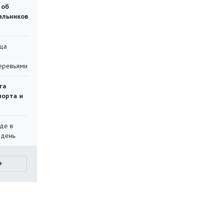
 об
чальников
ца
еревьями
га
порта и
де в
 день