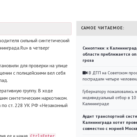
САМОЕ ЧИТАЕМОЕ:
одителя сильный синтетический
нинграда.Ru» в четверг
Синоптики: к Калининград
области приближается оп
гроза
ановили для проверки на улице
ении с полицейскими вел себя
В ДТП на Советском про
пострадали четыре человек
пад.
еративную
группу. В ходе
Губернатору пожаловались 
шим синтетическим наркотиком.
индивидуальный отбор в 10 
Калининграде
 по ст. 228 УК РФ «Незаконный
Аудит транспортной сист
Калининграда хотят пров
совместно с мэрией Моск
лив ее и нажав
Ctrl+Enter