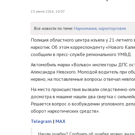
23 июня 2016, 10:07
Все новости по теме:
Наркомания, наркоторговля
Полиция областного центра изъяла у
21-летнего
в
наркотик. Об этом корреспонденту «Нового Кали
сообщили в
пресс-службе
регионального УМВД.
Автомобиль марки «Вольво» инспекторы ДПС ост
Александра Невского. Молодой водитель при общ
нервно, на поставленные вопросы отвечал невпо
На место происшествия вызвали
следственно-оп
досмотра в машине нашли два свертка с сильней
Решается вопрос о возбуждении уголовного дела
оборот наркотических средств».
Telegram
|
MAX
Нашли ошибку? Cообщить об ошибке можно, выде