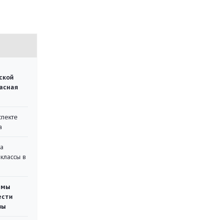
ской
асная
спекте
а
на
классы в
емы
ести
вы