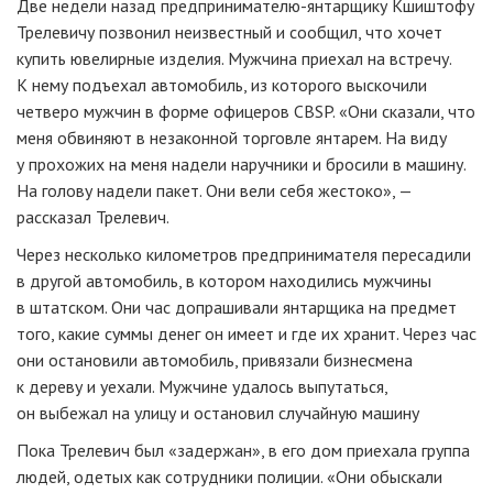
Две недели назад
предпринимателю-янтарщику
Кшиштофу
Трелевичу позвонил неизвестный и сообщил, что хочет
купить ювелирные изделия. Мужчина приехал на встречу.
К нему подъехал автомобиль, из которого выскочили
четверо мужчин в форме офицеров CBSP. «Они сказали, что
меня обвиняют в незаконной торговле янтарем. На виду
у прохожих на меня надели наручники и бросили в машину.
На голову надели пакет. Они вели себя жестоко», —
рассказал Трелевич.
Через несколько километров предпринимателя пересадили
в другой автомобиль, в котором находились мужчины
в штатском. Они час допрашивали янтарщика на предмет
того, какие суммы денег он имеет и где их хранит. Через час
они остановили автомобиль, привязали бизнесмена
к дереву и уехали. Мужчине удалось выпутаться,
он выбежал на улицу и остановил случайную машину
Пока Трелевич был «задержан», в его дом приехала группа
людей, одетых как сотрудники полиции. «Они обыскали