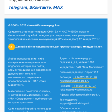
Telegram
,
ВКонтакте
,
MAX
© 2003 - 2026 «Новый Калининград.Ru»
Свидетельство о регистрации СМИ: Эл № ФС77-43520, выдано
Федеральной службой по надзору в сфере связи, информационных
технологий и массовых коммуникаций (Роскомнадзор) 17 января 2011 г.
Данный сайт не предназначен для просмотра лицам младше 18 лет.
18+
Адрес: г. Калининград, ул.
Любое использование, либо
Гаражная, д.2, кабинет 308
копирование материалов или
подборки материалов сайта,
Учредитель: ЗАО "Твик Маркетинг"
элементов дизайна и оформления
Главный редактор: Обрехт О.Г.
допускается только с
Редакция:
+7 (4012) 99-21-76
письменного разрешения
news@newkaliningrad.ru
правообладателя - ЗАО «Твик
Маркетинг».
Реклама:
+7 (4012) 31-07-07
reklama@newkaliningrad.ru
Материалы с пометкой «Бизнес»,
Афиша:
afisha@newkaliningrad.ru
«Партнерский материал», «ПМ»,
«PR», «Спецпроект» - публикуются
Техподдержка:
на правах рекламы.
support@newkaliningrad.ru
Общие вопросы:
Сайт newkaliningrad.ru использует