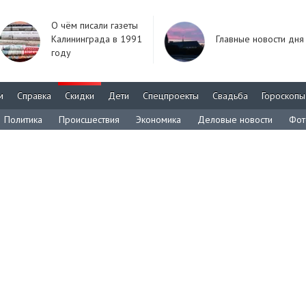
О чём писали газеты
Калининграда в 1991
Главные новости дня
году
м
Справка
Скидки
Дети
Спецпроекты
Свадьба
Гороскопы
Политика
Происшествия
Экономика
Деловые новости
Фот