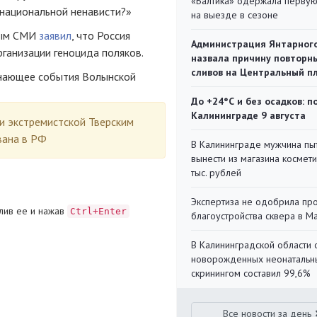
«Балтика» одержала перву
 национальной ненависти?»
на выезде в сезоне
ным СМИ
заявил
, что Россия
Администрация Янтарног
ганизации геноцида поляков.
назвала причину повторн
сливов на Центральный п
знающее события Волынской
До +24°С и без осадков: п
Калининграде 9 августа
ии экстремистской Тверским
вана в РФ
В Калининграде мужчина пы
вынести из магазина космети
тыс. рублей
Экспертиза не одобрила пр
лив ее и нажав
Ctrl+Enter
благоустройства сквера в 
В Калининградской области 
новорожденных неонаталь
скринингом составил 99,6%
Все новости за день