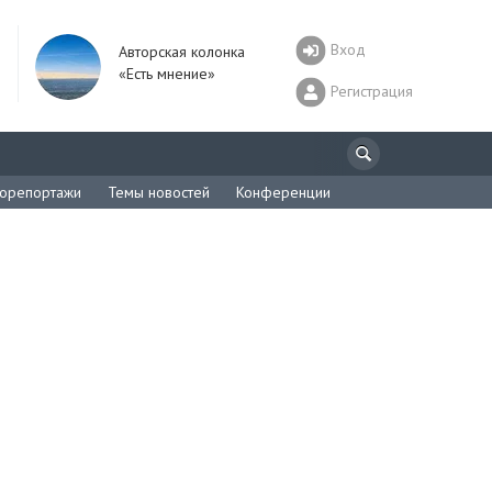
Вход
Авторская колонка
«Есть мнение»
Регистрация
орепортажи
Темы новостей
Конференции