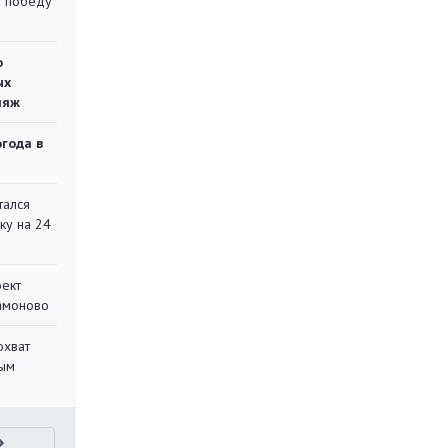
ю победу
о
ых
ляж
огода в
тался
ку на 24
оект
Мамоново
охват
ным