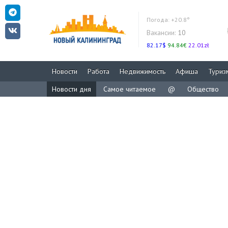
Погода:
+20.8°
Вакансии:
10
82.17$
94.84€
22.01zł
Новости
Работа
Недвижимость
Афиша
Туриз
Новости дня
Самое читаемое
@
Общество