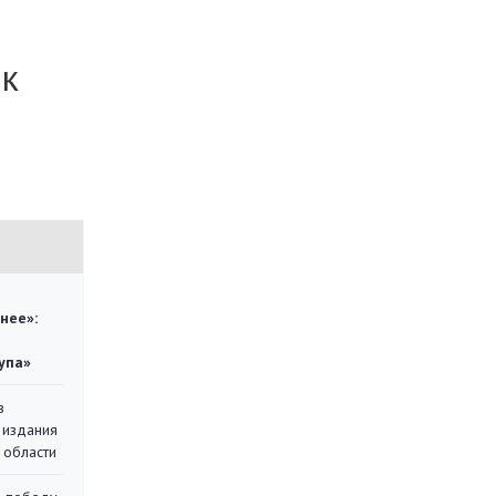
 к
нее»:
упа»
в
 издания
 области