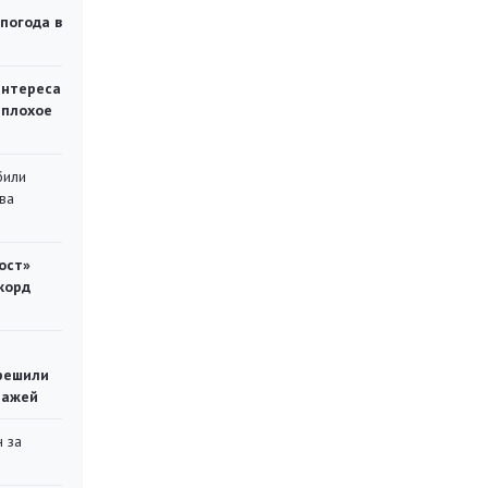
 погода в
интереса
 плохое
били
ва
ост»
корд
решили
тажей
 за