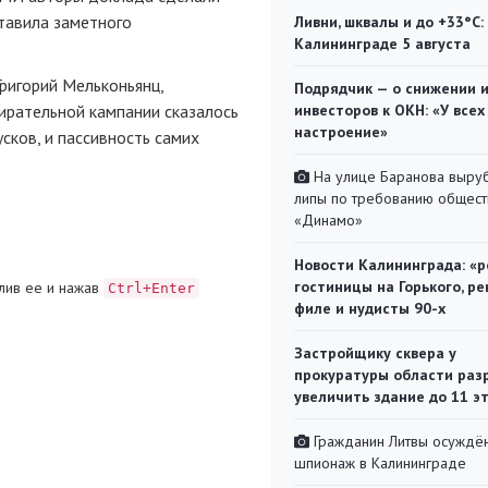
ставила заметного
Ливни, шквалы и до +33°С:
Калининграде 5 августа
ригорий Мельконьянц,
Подрядчик — о снижении 
ирательной кампании сказалось
инвесторов к ОКН: «У всех
настроение»
усков, и пассивность самих
На улице Баранова выру
липы по требованию общест
«Динамо»
Новости Калининграда: «р
гостиницы на Горького, ре
лив ее и нажав
Ctrl+Enter
филе и нудисты 90-х
Застройщику сквера у
прокуратуры области раз
увеличить здание до 11 э
Гражданин Литвы осуждён
шпионаж в Калининграде