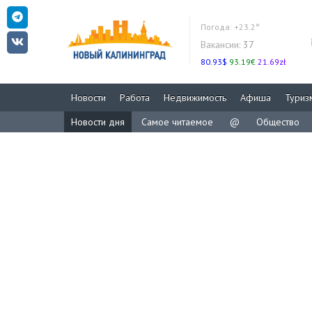
Погода:
+23.2°
Вакансии:
37
80.93$
93.19€
21.69zł
Новости
Работа
Недвижимость
Афиша
Туриз
Новости дня
Самое читаемое
@
Общество