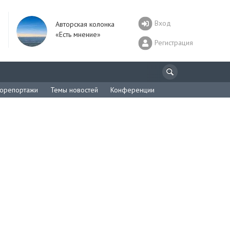
Вход
Авторская колонка
«Есть мнение»
Регистрация
орепортажи
Темы новостей
Конференции