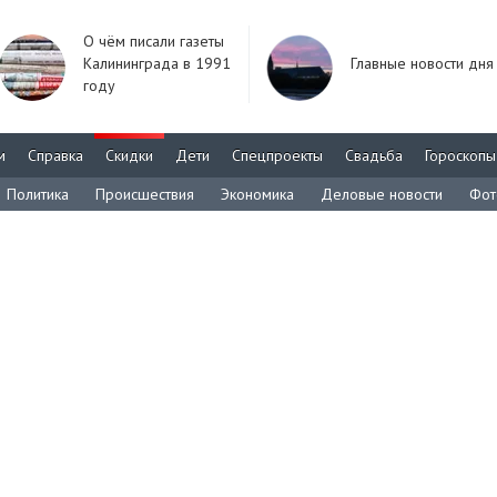
О чём писали газеты
Калининграда в 1991
Главные новости дня
году
м
Справка
Скидки
Дети
Спецпроекты
Свадьба
Гороскопы
Политика
Происшествия
Экономика
Деловые новости
Фот